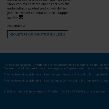
Stück von mir entfernt, aber es hat sich am
ende definitiv gelohnt und ich würde hier
jederzeit wieder ein Auto bei Herrn Küpper
kaufen!
Alexander W.
WEITERE KUNDENSTIMMEN LESEN
Ehemaliger Neupreis (Unverbindliche Preisempfehlung des Herstellers am Tag der E
1
Der errechnete Preisvorteil sowie die angegebene Ersparnis errechnet sich gegenüb
2
Hierbei handelt es sich um ein Finanzierungs-Angebot. Preise sind Bruttopreise. I
3
Hierbei handelt es sich um ein Leasing-Angebot. Preise sind Bruttopreise. Irrtümer
© 2026 Autohaus Klinkner GmbH | Wolfsborn 50-56 | DE-66679 Losheim am See | 