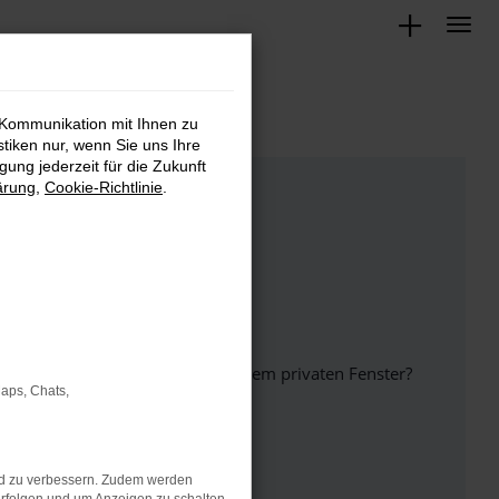
 Kommunikation mit Ihnen zu
stiken nur, wenn Sie uns Ihre
ung jederzeit für die Zukunft
ärung
,
Cookie-Richtlinie
.
inem anderen Browser oder in einem privaten Fenster?
Maps, Chats,
nd zu verbessern. Zudem werden
ht mehr unterstützt werden.