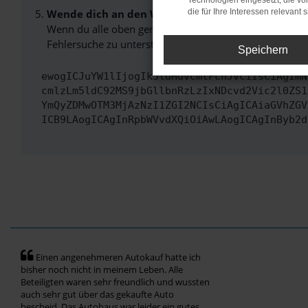
Technologien eingesetzt, die v
Wende dich an den Webseitenbetreiber.
die für Ihre Interessen relevant s
Wenn du alle oben genannten Schritte versucht hast, k
Fehlersuche zu unterstützen:
Speichern
ewogICJuYW1lIjogIk5ldHdvcmtFcnJvciIsCiAgImN
cmlzLm5ldC92MS9jbGllbnRzLzIxNDcvd2Vic2l0ZS1
YmQyZDMwOTM3MjAzNzI1ZGI2NCIsCiAgICAiaGVhZGV
ICB9LAogICAgInRpbWVvdXQiOiAwLAogICAgInByb2d
Einen angenehmeren Autokauf hatte ich
bisher noch nicht in meinem Leben. Alle
Beteiligten waren sehr freundlich und wussten
auch sehr gut über das gekaufte Auto
bescheid. Das Autohaus war leider ein gutes