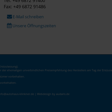
Tel: +49 6872 91400
Fax: +49 6872 91486
E-Mail schreiben
Unsere Öffnungszeiten
rstzulassung).
er der ehemaligen unverbindlichen Preisempfehlung des Herstellers am Tag der Erstzula
rrtümer vorbehalten.
 vorbehalten.
info@autohaus-klinkner.de |
Webdesign by audaris.de