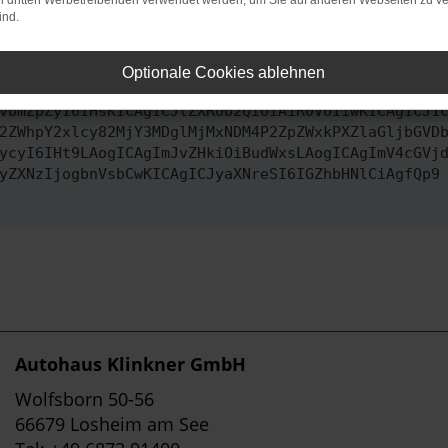
on dritten Werbetreibenden verwendet werden, um Sie auf anderen Webseiten zu ve
ind.
ontaktiere uns bitte. Wir werden versuchen, das Problem zu behe
Optionale Cookies ablehnen
vbmZpZyI6IHsKICAgICJtZXRob2QiOiAiR0VUIiwKICAgICJ1
2ZWhpY2xlcy82MjY3MDglMjMxNDM4P2ZpZWxkPXZlaGljbGVD
ycyI6IHt9LAogICAgImJvZHkiOiBudWxsLAogICAgImV4cGVj
yZXNzIjogbnVsbCwKICAgICJyaXNreSI6IGZhbHNlCiAgfQp9
Autohaus Klinkner GmbH
Wolfsborn 50-56
66679 Losheim am See