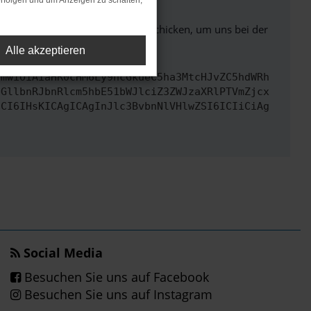
rfolgen und um Anzeigen zu schalten,
ben. Du kannst uns diesen Text schicken, um uns bei der
Alle akzeptieren
cmwiOiAiaHR0cHM6Ly9hcGkueC5ha3MtcHJvZC5hdWRh
bGllbnRJbnRlcm5hbE51bWJlciZ3ZWJzaXRlPTVmZjcx
dCI6IHsKICAgICAgInJlc3BvbnNlVHlwZSI6ICIiCiAg
Social Media
Besuchen Sie uns auf Facebook
Besuchen Sie uns auf Instagram