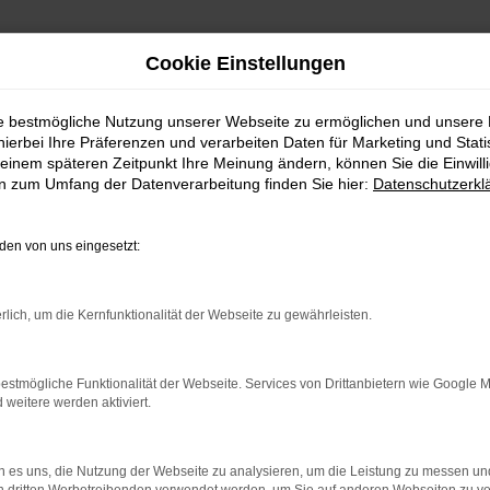
Cookie Einstellungen
ie bestmögliche Nutzung unserer Webseite zu ermöglichen und unsere
hierbei Ihre Präferenzen und verarbeiten Daten für Marketing und Stati
einem späteren Zeitpunkt Ihre Meinung ändern, können Sie die Einwillig
en zum Umfang der Datenverarbeitung finden Sie hier:
Datenschutzerkl
en von uns eingesetzt:
indung.
hine?
rlich, um die Kernfunktionalität der Webseite zu gewährleisten.
aden bestimmter Seiten verhindern. Funktioniert die Seite in e
estmögliche Funktionalität der Webseite. Services von Drittanbietern wie Google 
eitere werden aktiviert.
 zu beheben.
bssystem auf dem neuesten Stand sind.
 es uns, die Nutzung der Webseite zu analysieren, um die Leistung zu messen u
ko, sondern kann auch dazu führen, dass bestimmte Funktionen nic