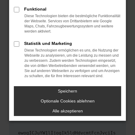
Fenster?
Funktional
Starte dein Gerät neu.
Diese Technologien bieten die bestmögliche Funktionalität
Das kann manchmal helfen, vorübergehende
der Webseite. Services von Drittanbietern wie Google
Maps, Chats, Fahrzeugbewertungssystem und weitere
Probleme zu beheben.
werden aktiviert.
Stelle sicher, dass dein Browser und dein
Betriebssystem auf dem neuesten Stand
Statistik und Marketing
sind.
Diese Technologien ermöglichen es uns, die Nutzung der
Webseite zu analysieren, um die Leistung zu messen und
Veraltete Software birgt nicht nur ein
zu verbessern. Zudem werden Technologien eingesetzt,
Sicherheitsrisiko, sondern kann auch dazu
die von dritten Werbetreibenden verwendet werden, um
führen, dass bestimmte Funktionen nicht mehr
Sie auf anderen Webseiten zu verfolgen und um Anzeigen
unterstützt werden.
zu schalten, die für Ihre Interessen relevant sind.
Wende dich an den Webseitenbetreiber.
Speichern
Wenn du alle oben genannten Schritte versucht
hast, kontaktiere uns bitte. Wir werden
Optionale Cookies ablehnen
versuchen, das Problem zu beheben. Du kannst
Alle akzeptieren
uns diesen Text schicken, um uns bei der
Fehlersuche zu unterstützen:
ewogICJuYW1lIjogIk5ldHdvcmtFcnJvciIs