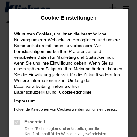
Zum
Hauptinhalt
Cookie Einstellungen
springen
Startseite
Fahrzeugangebote
Angebote
Wir nutzen Cookies, um Ihnen die bestmögliche
Nutzung unserer Webseite zu ermöglichen und unsere
Kommunikation mit Ihnen zu verbessern. Wir
Fehler: Network Error
berücksichtigen hierbei Ihre Präferenzen und
verarbeiten Daten für Marketing und Statistiken nur,
Beim Laden ist ein Fehler aufgetreten.
wenn Sie uns Ihre Einwilligung geben. Wenn Sie zu
Hier sind ein paar Tipps, die dir helfen können:
einem späteren Zeitpunkt Ihre Meinung ändern, können
Sie die Einwilligung jederzeit für die Zukunft widerrufen.
Überprüfe deine Firewall und deine
Weitere Informationen zum Umfang der
Internetverbindung.
Datenverarbeitung finden Sie hier:
Datenschutzerklärung
,
Cookie-Richtlinie
.
Laden andere Webseiten, zum Beispiel deine
Suchmaschine?
Impressum
Prüfe deine Browsererweiterungen.
Folgende Kategorien von Cookies werden von uns eingesetzt:
Manche Erweiterungen, wie Werbeblocker,
Essentiell
können das Laden bestimmter Seiten
verhindern. Funktioniert die Seite in einem
Diese Technologien sind erforderlich, um die
Kernfunktionalität der Webseite zu gewährleisten.
anderen Browser oder in einem privaten