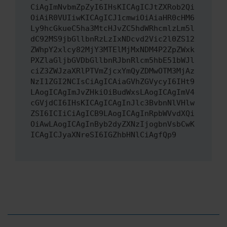
CiAgImNvbmZpZyI6IHsKICAgICJtZXRob2Qi
OiAiR0VUIiwKICAgICJ1cmwiOiAiaHR0cHM6
Ly9hcGkueC5ha3MtcHJvZC5hdWRhcmlzLm5l
dC92MS9jbGllbnRzLzIxNDcvd2Vic2l0ZS12
ZWhpY2xlcy82MjY3MTElMjMxNDM4P2ZpZWxk
PXZlaGljbGVDbGllbnRJbnRlcm5hbE51bWJl
ciZ3ZWJzaXRlPTVmZjcxYmQyZDMwOTM3MjAz
NzI1ZGI2NCIsCiAgICAiaGVhZGVycyI6IHt9
LAogICAgImJvZHkiOiBudWxsLAogICAgImV4
cGVjdCI6IHsKICAgICAgInJlc3BvbnNlVHlw
ZSI6ICIiCiAgICB9LAogICAgInRpbWVvdXQi
OiAwLAogICAgInByb2dyZXNzIjogbnVsbCwK
ICAgICJyaXNreSI6IGZhbHNlCiAgfQp9