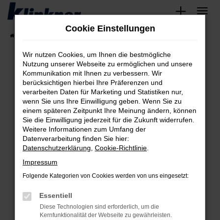
Zum
Hauptinhalt
Cookie Einstellungen
springen
Startseite
Fahrzeugangebote
Angebote
Wir nutzen Cookies, um Ihnen die bestmögliche
Nutzung unserer Webseite zu ermöglichen und unsere
Kommunikation mit Ihnen zu verbessern. Wir
Fehler: Network Error
berücksichtigen hierbei Ihre Präferenzen und
verarbeiten Daten für Marketing und Statistiken nur,
Beim Laden ist ein Fehler aufgetreten.
wenn Sie uns Ihre Einwilligung geben. Wenn Sie zu
Hier sind ein paar Tipps, die dir helfen können:
einem späteren Zeitpunkt Ihre Meinung ändern, können
Sie die Einwilligung jederzeit für die Zukunft widerrufen.
Überprüfe deine Firewall und deine
Weitere Informationen zum Umfang der
Internetverbindung.
Datenverarbeitung finden Sie hier:
Datenschutzerklärung
,
Cookie-Richtlinie
.
Laden andere Webseiten, zum Beispiel deine
Suchmaschine?
Impressum
Prüfe deine Browsererweiterungen.
Folgende Kategorien von Cookies werden von uns eingesetzt:
Manche Erweiterungen, wie Werbeblocker,
Essentiell
können das Laden bestimmter Seiten
verhindern. Funktioniert die Seite in einem
Diese Technologien sind erforderlich, um die
Kernfunktionalität der Webseite zu gewährleisten.
anderen Browser oder in einem privaten