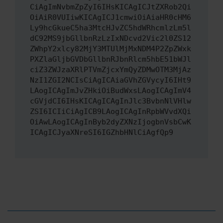
CiAgImNvbmZpZyI6IHsKICAgICJtZXRob2Qi
OiAiR0VUIiwKICAgICJ1cmwiOiAiaHR0cHM6
Ly9hcGkueC5ha3MtcHJvZC5hdWRhcmlzLm5l
dC92MS9jbGllbnRzLzIxNDcvd2Vic2l0ZS12
ZWhpY2xlcy82MjY3MTUlMjMxNDM4P2ZpZWxk
PXZlaGljbGVDbGllbnRJbnRlcm5hbE51bWJl
ciZ3ZWJzaXRlPTVmZjcxYmQyZDMwOTM3MjAz
NzI1ZGI2NCIsCiAgICAiaGVhZGVycyI6IHt9
LAogICAgImJvZHkiOiBudWxsLAogICAgImV4
cGVjdCI6IHsKICAgICAgInJlc3BvbnNlVHlw
ZSI6ICIiCiAgICB9LAogICAgInRpbWVvdXQi
OiAwLAogICAgInByb2dyZXNzIjogbnVsbCwK
ICAgICJyaXNreSI6IGZhbHNlCiAgfQp9