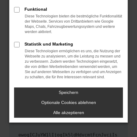
Fenster?
Funktional
Starte dein Gerät neu.
Diese Technologien bieten die bestmögliche Funktionalität
Das kann manchmal helfen, vorübergehende
der Webseite. Services von Drittanbietern wie Google
Maps, Chats, Fahrzeugbewertungssystem und weitere
Probleme zu beheben.
werden aktiviert.
Stelle sicher, dass dein Browser und dein
Betriebssystem auf dem neuesten Stand
Statistik und Marketing
sind.
Diese Technologien ermöglichen es uns, die Nutzung der
Webseite zu analysieren, um die Leistung zu messen und
Veraltete Software birgt nicht nur ein
zu verbessern. Zudem werden Technologien eingesetzt,
Sicherheitsrisiko, sondern kann auch dazu
die von dritten Werbetreibenden verwendet werden, um
führen, dass bestimmte Funktionen nicht mehr
Sie auf anderen Webseiten zu verfolgen und um Anzeigen
unterstützt werden.
zu schalten, die für Ihre Interessen relevant sind.
Wende dich an den Webseitenbetreiber.
Speichern
Wenn du alle oben genannten Schritte versucht
hast, kontaktiere uns bitte. Wir werden
Optionale Cookies ablehnen
versuchen, das Problem zu beheben. Du kannst
Alle akzeptieren
uns diesen Text schicken, um uns bei der
Fehlersuche zu unterstützen:
ewogICJuYW1lIjogIk5ldHdvcmtFcnJvciIs