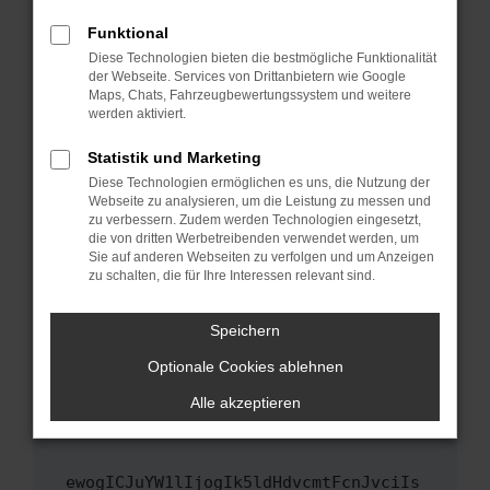
Fenster?
Funktional
Starte dein Gerät neu.
Diese Technologien bieten die bestmögliche Funktionalität
Das kann manchmal helfen, vorübergehende
der Webseite. Services von Drittanbietern wie Google
Maps, Chats, Fahrzeugbewertungssystem und weitere
Probleme zu beheben.
werden aktiviert.
Stelle sicher, dass dein Browser und dein
Betriebssystem auf dem neuesten Stand
Statistik und Marketing
sind.
Diese Technologien ermöglichen es uns, die Nutzung der
Webseite zu analysieren, um die Leistung zu messen und
Veraltete Software birgt nicht nur ein
zu verbessern. Zudem werden Technologien eingesetzt,
Sicherheitsrisiko, sondern kann auch dazu
die von dritten Werbetreibenden verwendet werden, um
führen, dass bestimmte Funktionen nicht mehr
Sie auf anderen Webseiten zu verfolgen und um Anzeigen
unterstützt werden.
zu schalten, die für Ihre Interessen relevant sind.
Wende dich an den Webseitenbetreiber.
Speichern
Wenn du alle oben genannten Schritte versucht
hast, kontaktiere uns bitte. Wir werden
Optionale Cookies ablehnen
versuchen, das Problem zu beheben. Du kannst
Alle akzeptieren
uns diesen Text schicken, um uns bei der
Fehlersuche zu unterstützen:
ewogICJuYW1lIjogIk5ldHdvcmtFcnJvciIs