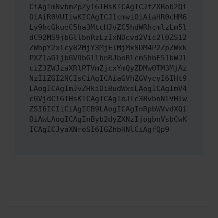
CiAgImNvbmZpZyI6IHsKICAgICJtZXRob2Qi
OiAiR0VUIiwKICAgICJ1cmwiOiAiaHR0cHM6
Ly9hcGkueC5ha3MtcHJvZC5hdWRhcmlzLm5l
dC92MS9jbGllbnRzLzIxNDcvd2Vic2l0ZS12
ZWhpY2xlcy82MjY3MjElMjMxNDM4P2ZpZWxk
PXZlaGljbGVDbGllbnRJbnRlcm5hbE51bWJl
ciZ3ZWJzaXRlPTVmZjcxYmQyZDMwOTM3MjAz
NzI1ZGI2NCIsCiAgICAiaGVhZGVycyI6IHt9
LAogICAgImJvZHkiOiBudWxsLAogICAgImV4
cGVjdCI6IHsKICAgICAgInJlc3BvbnNlVHlw
ZSI6ICIiCiAgICB9LAogICAgInRpbWVvdXQi
OiAwLAogICAgInByb2dyZXNzIjogbnVsbCwK
ICAgICJyaXNreSI6IGZhbHNlCiAgfQp9