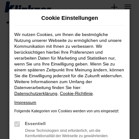
Zum
Hauptinhalt
Cookie Einstellungen
springen
Startseite
Fahrzeugangebote
Angebote
Wir nutzen Cookies, um Ihnen die bestmögliche
Nutzung unserer Webseite zu ermöglichen und unsere
Kommunikation mit Ihnen zu verbessern. Wir
Fehler: Network Error
berücksichtigen hierbei Ihre Präferenzen und
verarbeiten Daten für Marketing und Statistiken nur,
Beim Laden ist ein Fehler aufgetreten.
wenn Sie uns Ihre Einwilligung geben. Wenn Sie zu
Hier sind ein paar Tipps, die dir helfen können:
einem späteren Zeitpunkt Ihre Meinung ändern, können
Sie die Einwilligung jederzeit für die Zukunft widerrufen.
Überprüfe deine Firewall und deine
Weitere Informationen zum Umfang der
Internetverbindung.
Datenverarbeitung finden Sie hier:
Datenschutzerklärung
,
Cookie-Richtlinie
.
Laden andere Webseiten, zum Beispiel deine
Suchmaschine?
Impressum
Prüfe deine Browsererweiterungen.
Folgende Kategorien von Cookies werden von uns eingesetzt:
Manche Erweiterungen, wie Werbeblocker,
Essentiell
können das Laden bestimmter Seiten
verhindern. Funktioniert die Seite in einem
Diese Technologien sind erforderlich, um die
Kernfunktionalität der Webseite zu gewährleisten.
anderen Browser oder in einem privaten