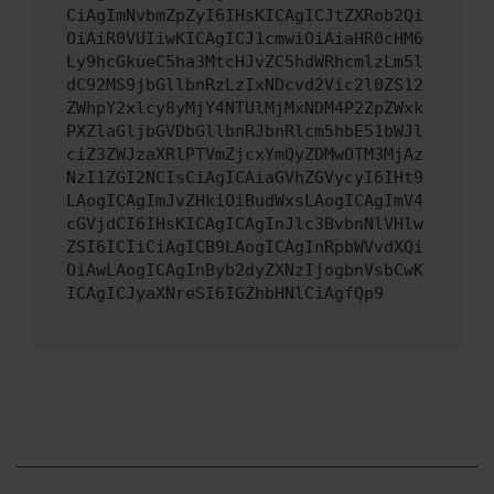
CiAgImNvbmZpZyI6IHsKICAgICJtZXRob2Qi
OiAiR0VUIiwKICAgICJ1cmwiOiAiaHR0cHM6
Ly9hcGkueC5ha3MtcHJvZC5hdWRhcmlzLm5l
dC92MS9jbGllbnRzLzIxNDcvd2Vic2l0ZS12
ZWhpY2xlcy8yMjY4NTUlMjMxNDM4P2ZpZWxk
PXZlaGljbGVDbGllbnRJbnRlcm5hbE51bWJl
ciZ3ZWJzaXRlPTVmZjcxYmQyZDMwOTM3MjAz
NzI1ZGI2NCIsCiAgICAiaGVhZGVycyI6IHt9
LAogICAgImJvZHkiOiBudWxsLAogICAgImV4
cGVjdCI6IHsKICAgICAgInJlc3BvbnNlVHlw
ZSI6ICIiCiAgICB9LAogICAgInRpbWVvdXQi
OiAwLAogICAgInByb2dyZXNzIjogbnVsbCwK
ICAgICJyaXNreSI6IGZhbHNlCiAgfQp9