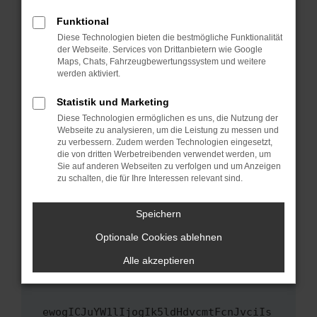
Fenster?
Funktional
Starte dein Gerät neu.
Diese Technologien bieten die bestmögliche Funktionalität
Das kann manchmal helfen, vorübergehende
der Webseite. Services von Drittanbietern wie Google
Maps, Chats, Fahrzeugbewertungssystem und weitere
Probleme zu beheben.
werden aktiviert.
Stelle sicher, dass dein Browser und dein
Betriebssystem auf dem neuesten Stand
Statistik und Marketing
sind.
Diese Technologien ermöglichen es uns, die Nutzung der
Webseite zu analysieren, um die Leistung zu messen und
Veraltete Software birgt nicht nur ein
zu verbessern. Zudem werden Technologien eingesetzt,
Sicherheitsrisiko, sondern kann auch dazu
die von dritten Werbetreibenden verwendet werden, um
führen, dass bestimmte Funktionen nicht mehr
Sie auf anderen Webseiten zu verfolgen und um Anzeigen
unterstützt werden.
zu schalten, die für Ihre Interessen relevant sind.
Wende dich an den Webseitenbetreiber.
Speichern
Wenn du alle oben genannten Schritte versucht
hast, kontaktiere uns bitte. Wir werden
Optionale Cookies ablehnen
versuchen, das Problem zu beheben. Du kannst
Alle akzeptieren
uns diesen Text schicken, um uns bei der
Fehlersuche zu unterstützen:
ewogICJuYW1lIjogIk5ldHdvcmtFcnJvciIs