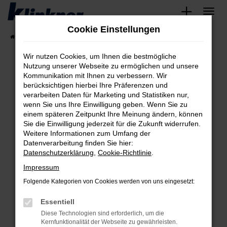
Zum
Hauptinhalt
Cookie Einstellungen
springen
Startseite
Fahrzeugangebote
Angebote
Wir nutzen Cookies, um Ihnen die bestmögliche
Nutzung unserer Webseite zu ermöglichen und unsere
Kommunikation mit Ihnen zu verbessern. Wir
Fehler: Network Error
berücksichtigen hierbei Ihre Präferenzen und
verarbeiten Daten für Marketing und Statistiken nur,
Beim Laden ist ein Fehler aufgetreten.
wenn Sie uns Ihre Einwilligung geben. Wenn Sie zu
Hier sind ein paar Tipps, die dir helfen können:
einem späteren Zeitpunkt Ihre Meinung ändern, können
Sie die Einwilligung jederzeit für die Zukunft widerrufen.
Überprüfe deine Firewall und deine
Weitere Informationen zum Umfang der
Internetverbindung.
Datenverarbeitung finden Sie hier:
Datenschutzerklärung
,
Cookie-Richtlinie
.
Laden andere Webseiten, zum Beispiel deine
Suchmaschine?
Impressum
Prüfe deine Browsererweiterungen.
Folgende Kategorien von Cookies werden von uns eingesetzt:
Manche Erweiterungen, wie Werbeblocker,
Essentiell
können das Laden bestimmter Seiten
verhindern. Funktioniert die Seite in einem
Diese Technologien sind erforderlich, um die
Kernfunktionalität der Webseite zu gewährleisten.
anderen Browser oder in einem privaten