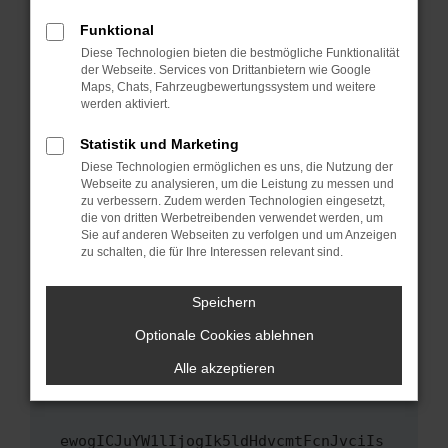
Fenster?
Funktional
Starte dein Gerät neu.
Diese Technologien bieten die bestmögliche Funktionalität
Das kann manchmal helfen, vorübergehende
der Webseite. Services von Drittanbietern wie Google
Maps, Chats, Fahrzeugbewertungssystem und weitere
Probleme zu beheben.
werden aktiviert.
Stelle sicher, dass dein Browser und dein
Betriebssystem auf dem neuesten Stand
Statistik und Marketing
sind.
Diese Technologien ermöglichen es uns, die Nutzung der
Webseite zu analysieren, um die Leistung zu messen und
Veraltete Software birgt nicht nur ein
zu verbessern. Zudem werden Technologien eingesetzt,
Sicherheitsrisiko, sondern kann auch dazu
die von dritten Werbetreibenden verwendet werden, um
führen, dass bestimmte Funktionen nicht mehr
Sie auf anderen Webseiten zu verfolgen und um Anzeigen
unterstützt werden.
zu schalten, die für Ihre Interessen relevant sind.
Wende dich an den Webseitenbetreiber.
Speichern
Wenn du alle oben genannten Schritte versucht
hast, kontaktiere uns bitte. Wir werden
Optionale Cookies ablehnen
versuchen, das Problem zu beheben. Du kannst
Alle akzeptieren
uns diesen Text schicken, um uns bei der
Fehlersuche zu unterstützen:
ewogICJuYW1lIjogIk5ldHdvcmtFcnJvciIs