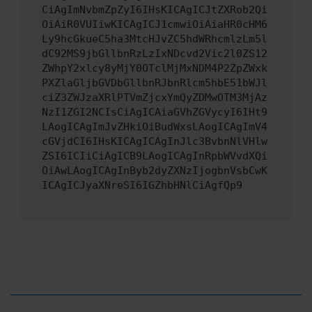
CiAgImNvbmZpZyI6IHsKICAgICJtZXRob2Qi
OiAiR0VUIiwKICAgICJ1cmwiOiAiaHR0cHM6
Ly9hcGkueC5ha3MtcHJvZC5hdWRhcmlzLm5l
dC92MS9jbGllbnRzLzIxNDcvd2Vic2l0ZS12
ZWhpY2xlcy8yMjY0OTclMjMxNDM4P2ZpZWxk
PXZlaGljbGVDbGllbnRJbnRlcm5hbE51bWJl
ciZ3ZWJzaXRlPTVmZjcxYmQyZDMwOTM3MjAz
NzI1ZGI2NCIsCiAgICAiaGVhZGVycyI6IHt9
LAogICAgImJvZHkiOiBudWxsLAogICAgImV4
cGVjdCI6IHsKICAgICAgInJlc3BvbnNlVHlw
ZSI6ICIiCiAgICB9LAogICAgInRpbWVvdXQi
OiAwLAogICAgInByb2dyZXNzIjogbnVsbCwK
ICAgICJyaXNreSI6IGZhbHNlCiAgfQp9