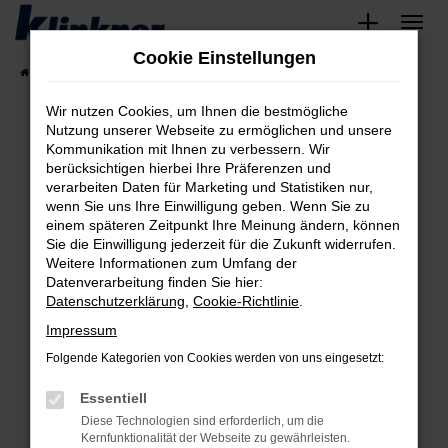
Zum
Hauptinhalt
Cookie Einstellungen
springen
Startseite
Fahrzeugangebote
Angebote
Wir nutzen Cookies, um Ihnen die bestmögliche
Nutzung unserer Webseite zu ermöglichen und unsere
Kommunikation mit Ihnen zu verbessern. Wir
Fehler: Network Error
berücksichtigen hierbei Ihre Präferenzen und
verarbeiten Daten für Marketing und Statistiken nur,
Beim Laden ist ein Fehler aufgetreten.
wenn Sie uns Ihre Einwilligung geben. Wenn Sie zu
Hier sind ein paar Tipps, die dir helfen können:
einem späteren Zeitpunkt Ihre Meinung ändern, können
Sie die Einwilligung jederzeit für die Zukunft widerrufen.
Überprüfe deine Firewall und deine
Weitere Informationen zum Umfang der
Internetverbindung.
Datenverarbeitung finden Sie hier:
Datenschutzerklärung
,
Cookie-Richtlinie
.
Laden andere Webseiten, zum Beispiel deine
Suchmaschine?
Impressum
Prüfe deine Browsererweiterungen.
Folgende Kategorien von Cookies werden von uns eingesetzt:
Manche Erweiterungen, wie Werbeblocker,
Essentiell
können das Laden bestimmter Seiten
verhindern. Funktioniert die Seite in einem
Diese Technologien sind erforderlich, um die
Kernfunktionalität der Webseite zu gewährleisten.
anderen Browser oder in einem privaten