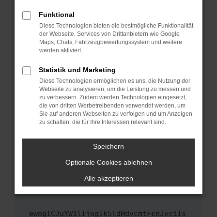
Fenster?
Funktional
Starte dein Gerät neu.
Diese Technologien bieten die bestmögliche Funktionalität
Das kann manchmal helfen, vorübergehende
der Webseite. Services von Drittanbietern wie Google
Maps, Chats, Fahrzeugbewertungssystem und weitere
Probleme zu beheben.
werden aktiviert.
Stelle sicher, dass dein Browser und dein
Betriebssystem auf dem neuesten Stand
Statistik und Marketing
sind.
Diese Technologien ermöglichen es uns, die Nutzung der
Webseite zu analysieren, um die Leistung zu messen und
Veraltete Software birgt nicht nur ein
zu verbessern. Zudem werden Technologien eingesetzt,
Sicherheitsrisiko, sondern kann auch dazu
die von dritten Werbetreibenden verwendet werden, um
führen, dass bestimmte Funktionen nicht mehr
Sie auf anderen Webseiten zu verfolgen und um Anzeigen
unterstützt werden.
zu schalten, die für Ihre Interessen relevant sind.
Wende dich an den Webseitenbetreiber.
Speichern
Wenn du alle oben genannten Schritte versucht
hast, kontaktiere uns bitte. Wir werden
Optionale Cookies ablehnen
versuchen, das Problem zu beheben. Du kannst
Alle akzeptieren
uns diesen Text schicken, um uns bei der
Fehlersuche zu unterstützen:
ewogICJuYW1lIjogIk5ldHdvcmtFcnJvciIs