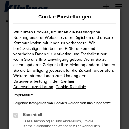
Zum
Hauptinhalt
Cookie Einstellungen
springen
Startseite
Fahrzeugangebote
Angebote
Wir nutzen Cookies, um Ihnen die bestmögliche
Nutzung unserer Webseite zu ermöglichen und unsere
Kommunikation mit Ihnen zu verbessern. Wir
Fehler: Network Error
berücksichtigen hierbei Ihre Präferenzen und
verarbeiten Daten für Marketing und Statistiken nur,
Beim Laden ist ein Fehler aufgetreten.
wenn Sie uns Ihre Einwilligung geben. Wenn Sie zu
Hier sind ein paar Tipps, die dir helfen können:
einem späteren Zeitpunkt Ihre Meinung ändern, können
Sie die Einwilligung jederzeit für die Zukunft widerrufen.
Überprüfe deine Firewall und deine
Weitere Informationen zum Umfang der
Internetverbindung.
Datenverarbeitung finden Sie hier:
Datenschutzerklärung
,
Cookie-Richtlinie
.
Laden andere Webseiten, zum Beispiel deine
Suchmaschine?
Impressum
Prüfe deine Browsererweiterungen.
Folgende Kategorien von Cookies werden von uns eingesetzt:
Manche Erweiterungen, wie Werbeblocker,
Essentiell
können das Laden bestimmter Seiten
verhindern. Funktioniert die Seite in einem
Diese Technologien sind erforderlich, um die
Kernfunktionalität der Webseite zu gewährleisten.
anderen Browser oder in einem privaten