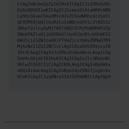
CiAgImNvbmZpZyI6IHsKICAgICJtZXRob2Qi
OiAiR0VUIiwKICAgICJ1cmwiOiAiaHR0cHM6
Ly9hcGkueC5ha3MtcHJvZC5hdWRhcmlzLm5l
dC92MS9jbGllbnRzLzIxNDcvd2Vic2l0ZS12
ZWhpY2xlcy8yMjY0OThBQlQlMjMxNDM4P2Zp
ZWxkPXZlaGljbGVDbGllbnRJbnRlcm5hbE51
bWJlciZ3ZWJzaXRlPTVmZjcxYmQyZDMwOTM3
MjAzNzI1ZGI2NCIsCiAgICAiaGVhZGVycyI6
IHt9LAogICAgImJvZHkiOiBudWxsLAogICAg
ImV4cGVjdCI6IHsKICAgICAgInJlc3BvbnNl
VHlwZSI6ICIiCiAgICB9LAogICAgInRpbWVv
dXQiOiAwLAogICAgInByb2dyZXNzIjogbnVs
bCwKICAgICJyaXNreSI6IGZhbHNlCiAgfQp9