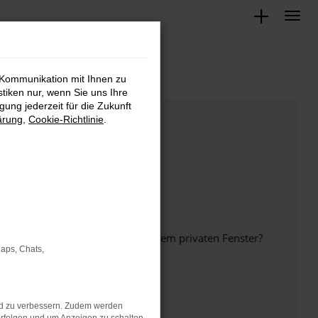
 Kommunikation mit Ihnen zu
stiken nur, wenn Sie uns Ihre
ung jederzeit für die Zukunft
ärung
,
Cookie-Richtlinie
.
inem anderen Browser oder in einem privaten Fenster?
Maps, Chats,
nd zu verbessern. Zudem werden
ht mehr unterstützt werden.