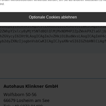
on dritten Werbetreibenden verwendet werden, um Sie auf anderen Webseiten zu ve
ind.
ontaktiere uns bitte. Wir werden versuchen, das Problem zu behe
Optionale Cookies ablehnen
vbmZpZyI6IHsKICAgICJtZXRob2QiOiAiR0VUIiwKICAgICJ1
2ZWhpY2xlcy8yMjY5NTdBQlQlMjMxNDM4P2ZpZWxkPXZlaGlj
hZGVycyI6IHt9LAogICAgImJvZHkiOiBudWxsLAogICAgImV4
yb2dyZXNzIjogbnVsbCwKICAgICJyaXNreSI6IGZhbHNlCiAg
Autohaus Klinkner GmbH
Wolfsborn 50-56
66679 Losheim am See