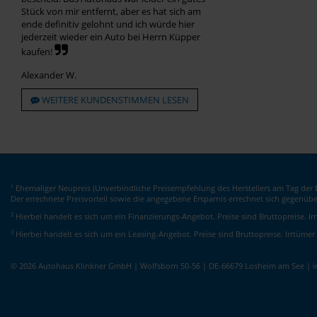
Stück von mir entfernt, aber es hat sich am
ende definitiv gelohnt und ich würde hier
jederzeit wieder ein Auto bei Herrn Küpper
kaufen!
Alexander W.
WEITERE KUNDENSTIMMEN LESEN
Ehemaliger Neupreis (Unverbindliche Preisempfehlung des Herstellers am Tag der E
1
Der errechnete Preisvorteil sowie die angegebene Ersparnis errechnet sich gegenüb
2
Hierbei handelt es sich um ein Finanzierungs-Angebot. Preise sind Bruttopreise. I
3
Hierbei handelt es sich um ein Leasing-Angebot. Preise sind Bruttopreise. Irrtümer
© 2026 Autohaus Klinkner GmbH | Wolfsborn 50-56 | DE-66679 Losheim am See | 