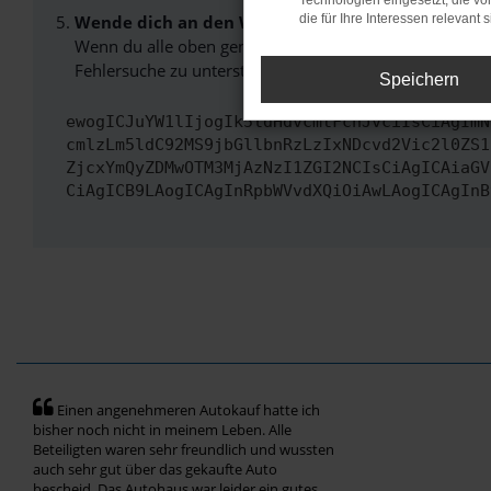
Technologien eingesetzt, die v
Wende dich an den Webseitenbetreiber.
die für Ihre Interessen relevant s
Wenn du alle oben genannten Schritte versucht hast, k
Fehlersuche zu unterstützen:
Speichern
ewogICJuYW1lIjogIk5ldHdvcmtFcnJvciIsCiAgImN
cmlzLm5ldC92MS9jbGllbnRzLzIxNDcvd2Vic2l0ZS1
ZjcxYmQyZDMwOTM3MjAzNzI1ZGI2NCIsCiAgICAiaGV
CiAgICB9LAogICAgInRpbWVvdXQiOiAwLAogICAgInB
Einen angenehmeren Autokauf hatte ich
bisher noch nicht in meinem Leben. Alle
Beteiligten waren sehr freundlich und wussten
auch sehr gut über das gekaufte Auto
bescheid. Das Autohaus war leider ein gutes