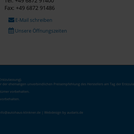
Tel: +49 6872 91400
Fax: +49 6872 91486
E-Mail schreiben
Unsere Öffnungszeiten
rstzulassung).
er der ehemaligen unverbindlichen Preisempfehlung des Herstellers am Tag der Erstzula
rrtümer vorbehalten.
 vorbehalten.
info@autohaus-klinkner.de |
Webdesign by audaris.de