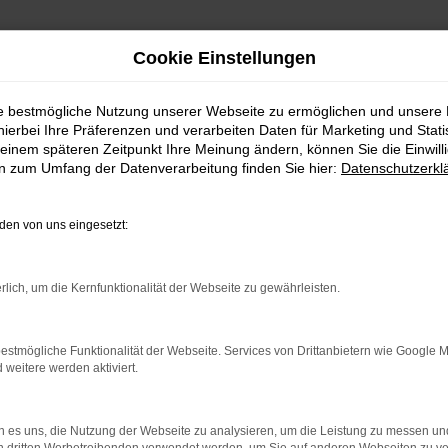
Cookie Einstellungen
ie bestmögliche Nutzung unserer Webseite zu ermöglichen und unsere
hierbei Ihre Präferenzen und verarbeiten Daten für Marketing und Stati
einem späteren Zeitpunkt Ihre Meinung ändern, können Sie die Einwillig
en zum Umfang der Datenverarbeitung finden Sie hier:
Datenschutzerkl
en von uns eingesetzt:
indung.
hine?
rlich, um die Kernfunktionalität der Webseite zu gewährleisten.
aden bestimmter Seiten verhindern. Funktioniert die Seite in e
estmögliche Funktionalität der Webseite. Services von Drittanbietern wie Google 
eitere werden aktiviert.
 zu beheben.
bssystem auf dem neuesten Stand sind.
 es uns, die Nutzung der Webseite zu analysieren, um die Leistung zu messen u
ko, sondern kann auch dazu führen, dass bestimmte Funktionen nic