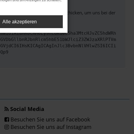
rfolgen und um Anzeigen zu schalten,
ben. Du kannst uns diesen Text schicken, um uns bei der
Alle akzeptieren
cmwiOiAiaHR0cHM6Ly9hcGkueC5ha3MtcHJvZC5hdWRh
bGVDbGllbnRJbnRlcm5hbE51bWJlciZ3ZWJzaXRlPTVm
cGVjdCI6IHsKICAgICAgInJlc3BvbnNlVHlwZSI6ICIi
fQp9
Social Media
Besuchen Sie uns auf Facebook
Besuchen Sie uns auf Instagram