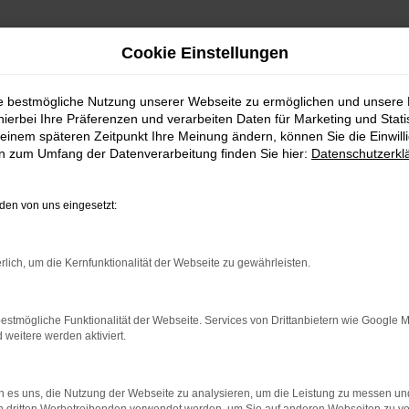
Cookie Einstellungen
ie bestmögliche Nutzung unserer Webseite zu ermöglichen und unsere
hierbei Ihre Präferenzen und verarbeiten Daten für Marketing und Stati
einem späteren Zeitpunkt Ihre Meinung ändern, können Sie die Einwillig
en zum Umfang der Datenverarbeitung finden Sie hier:
Datenschutzerkl
en von uns eingesetzt:
indung.
hine?
rlich, um die Kernfunktionalität der Webseite zu gewährleisten.
aden bestimmter Seiten verhindern. Funktioniert die Seite in e
estmögliche Funktionalität der Webseite. Services von Drittanbietern wie Google 
eitere werden aktiviert.
 zu beheben.
bssystem auf dem neuesten Stand sind.
 es uns, die Nutzung der Webseite zu analysieren, um die Leistung zu messen u
ko, sondern kann auch dazu führen, dass bestimmte Funktionen nic