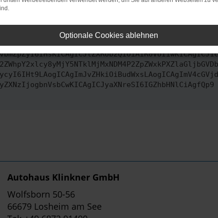
on dritten Werbetreibenden verwendet werden, um Sie auf anderen Webseiten zu ve
ind.
ontaktiere uns bitte. Wir werden versuchen, das Problem zu behe
Optionale Cookies ablehnen
vbmZpZyI6IHsKICAgICJtZXRob2QiOiAiR0VUIiwKICAgICJ1
2ZWhpY2xlcy8yMjY5NTklMjMxNDM4P2ZpZWxkPXZlaGljbGVD
ycyI6IHt9LAogICAgImJvZHkiOiBudWxsLAogICAgImV4cGVj
yZXNzIjogbnVsbCwKICAgICJyaXNreSI6IGZhbHNlCiAgfQp9
Autohaus Klinkner GmbH
Wolfsborn 50-56
66679 Losheim am See