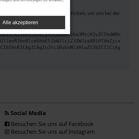
rfolgen und um Anzeigen zu schalten,
ben. Du kannst uns diesen Text schicken, um uns bei der
Alle akzeptieren
cmwiOiAiaHR0cHM6Ly9hcGkueC5ha3MtcHJvZC5hdWRh
bGllbnRJbnRlcm5hbE51bWJlciZ3ZWJzaXRlPTVmZjcx
dCI6IHsKICAgICAgInJlc3BvbnNlVHlwZSI6ICIiCiAg
Social Media
Besuchen Sie uns auf Facebook
Besuchen Sie uns auf Instagram