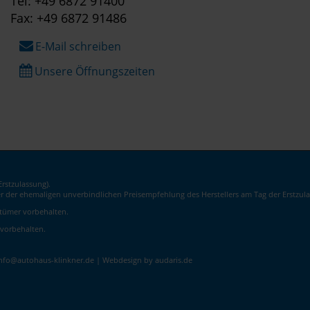
Tel: +49 6872 91400
Fax: +49 6872 91486
E-Mail schreiben
Unsere Öffnungszeiten
rstzulassung).
er der ehemaligen unverbindlichen Preisempfehlung des Herstellers am Tag der Erstzula
rrtümer vorbehalten.
 vorbehalten.
info@autohaus-klinkner.de |
Webdesign by audaris.de