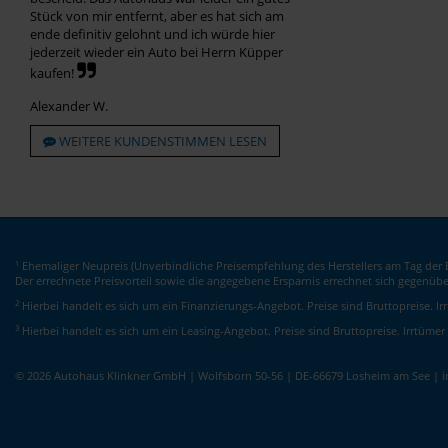
Stück von mir entfernt, aber es hat sich am
ende definitiv gelohnt und ich würde hier
jederzeit wieder ein Auto bei Herrn Küpper
kaufen!
Alexander W.
WEITERE KUNDENSTIMMEN LESEN
Ehemaliger Neupreis (Unverbindliche Preisempfehlung des Herstellers am Tag der E
1
Der errechnete Preisvorteil sowie die angegebene Ersparnis errechnet sich gegenüb
2
Hierbei handelt es sich um ein Finanzierungs-Angebot. Preise sind Bruttopreise. I
3
Hierbei handelt es sich um ein Leasing-Angebot. Preise sind Bruttopreise. Irrtümer
© 2026 Autohaus Klinkner GmbH | Wolfsborn 50-56 | DE-66679 Losheim am See | 