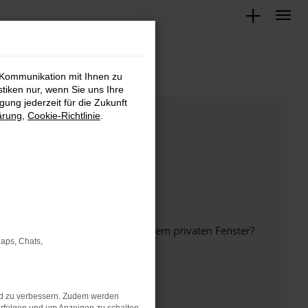
 Kommunikation mit Ihnen zu
stiken nur, wenn Sie uns Ihre
ung jederzeit für die Zukunft
ärung
,
Cookie-Richtlinie
.
inem anderen Browser oder in einem privaten Fenster?
Maps, Chats,
nd zu verbessern. Zudem werden
ht mehr unterstützt werden.