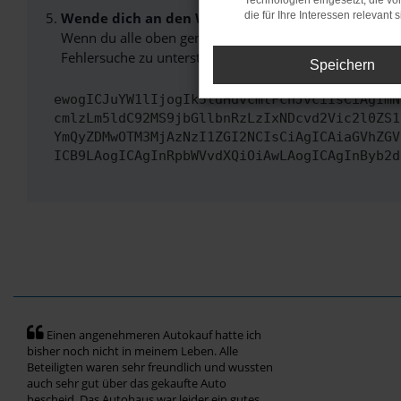
Technologien eingesetzt, die v
Wende dich an den Webseitenbetreiber.
die für Ihre Interessen relevant s
Wenn du alle oben genannten Schritte versucht hast, k
Fehlersuche zu unterstützen:
Speichern
ewogICJuYW1lIjogIk5ldHdvcmtFcnJvciIsCiAgImN
cmlzLm5ldC92MS9jbGllbnRzLzIxNDcvd2Vic2l0ZS1
YmQyZDMwOTM3MjAzNzI1ZGI2NCIsCiAgICAiaGVhZGV
ICB9LAogICAgInRpbWVvdXQiOiAwLAogICAgInByb2d
Einen angenehmeren Autokauf hatte ich
bisher noch nicht in meinem Leben. Alle
Beteiligten waren sehr freundlich und wussten
auch sehr gut über das gekaufte Auto
bescheid. Das Autohaus war leider ein gutes