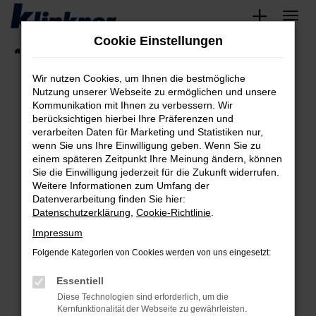
Zum
Hauptinhalt
Cookie Einstellungen
springen
Startseite
Fahrzeugangebote
Angebote
Wir nutzen Cookies, um Ihnen die bestmögliche
Nutzung unserer Webseite zu ermöglichen und unsere
Kommunikation mit Ihnen zu verbessern. Wir
Fehler: Network Error
berücksichtigen hierbei Ihre Präferenzen und
verarbeiten Daten für Marketing und Statistiken nur,
Beim Laden ist ein Fehler aufgetreten.
wenn Sie uns Ihre Einwilligung geben. Wenn Sie zu
Hier sind ein paar Tipps, die dir helfen können:
einem späteren Zeitpunkt Ihre Meinung ändern, können
Sie die Einwilligung jederzeit für die Zukunft widerrufen.
Überprüfe deine Firewall und deine
Weitere Informationen zum Umfang der
Internetverbindung.
Datenverarbeitung finden Sie hier:
Datenschutzerklärung
,
Cookie-Richtlinie
.
Laden andere Webseiten, zum Beispiel deine
Suchmaschine?
Impressum
Prüfe deine Browsererweiterungen.
Folgende Kategorien von Cookies werden von uns eingesetzt:
Manche Erweiterungen, wie Werbeblocker,
Essentiell
können das Laden bestimmter Seiten
verhindern. Funktioniert die Seite in einem
Diese Technologien sind erforderlich, um die
Kernfunktionalität der Webseite zu gewährleisten.
anderen Browser oder in einem privaten