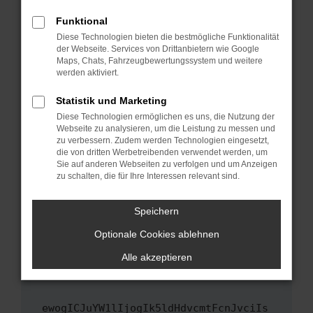
Fenster?
Funktional
Starte dein Gerät neu.
Diese Technologien bieten die bestmögliche Funktionalität
Das kann manchmal helfen, vorübergehende
der Webseite. Services von Drittanbietern wie Google
Maps, Chats, Fahrzeugbewertungssystem und weitere
Probleme zu beheben.
werden aktiviert.
Stelle sicher, dass dein Browser und dein
Betriebssystem auf dem neuesten Stand
Statistik und Marketing
sind.
Diese Technologien ermöglichen es uns, die Nutzung der
Webseite zu analysieren, um die Leistung zu messen und
Veraltete Software birgt nicht nur ein
zu verbessern. Zudem werden Technologien eingesetzt,
Sicherheitsrisiko, sondern kann auch dazu
die von dritten Werbetreibenden verwendet werden, um
führen, dass bestimmte Funktionen nicht mehr
Sie auf anderen Webseiten zu verfolgen und um Anzeigen
unterstützt werden.
zu schalten, die für Ihre Interessen relevant sind.
Wende dich an den Webseitenbetreiber.
Speichern
Wenn du alle oben genannten Schritte versucht
hast, kontaktiere uns bitte. Wir werden
Optionale Cookies ablehnen
versuchen, das Problem zu beheben. Du kannst
Alle akzeptieren
uns diesen Text schicken, um uns bei der
Fehlersuche zu unterstützen:
ewogICJuYW1lIjogIk5ldHdvcmtFcnJvciIs