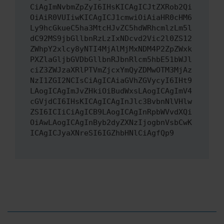
CiAgImNvbmZpZyI6IHsKICAgICJtZXRob2Qi
OiAiR0VUIiwKICAgICJ1cmwiOiAiaHR0cHM6
Ly9hcGkueC5ha3MtcHJvZC5hdWRhcmlzLm5l
dC92MS9jbGllbnRzLzIxNDcvd2Vic2l0ZS12
ZWhpY2xlcy8yNTI4MjAlMjMxNDM4P2ZpZWxk
PXZlaGljbGVDbGllbnRJbnRlcm5hbE51bWJl
ciZ3ZWJzaXRlPTVmZjcxYmQyZDMwOTM3MjAz
NzI1ZGI2NCIsCiAgICAiaGVhZGVycyI6IHt9
LAogICAgImJvZHkiOiBudWxsLAogICAgImV4
cGVjdCI6IHsKICAgICAgInJlc3BvbnNlVHlw
ZSI6ICIiCiAgICB9LAogICAgInRpbWVvdXQi
OiAwLAogICAgInByb2dyZXNzIjogbnVsbCwK
ICAgICJyaXNreSI6IGZhbHNlCiAgfQp9