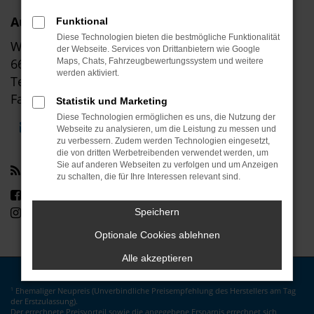
Autohaus Klinkner GmbH
Funktional
Diese Technologien bieten die bestmögliche Funktionalität
Wolfsborn 50-56
der Webseite. Services von Drittanbietern wie Google
66679 Losheim am See
Maps, Chats, Fahrzeugbewertungssystem und weitere
werden aktiviert.
Tel: +49 6872 91400
Fax: +49 6872 91486
Statistik und Marketing
Diese Technologien ermöglichen es uns, die Nutzung der
E-Mail schreiben
Unsere Öffnungszeiten
Webseite zu analysieren, um die Leistung zu messen und
zu verbessern. Zudem werden Technologien eingesetzt,
die von dritten Werbetreibenden verwendet werden, um
Sie auf anderen Webseiten zu verfolgen und um Anzeigen
Social Media
zu schalten, die für Ihre Interessen relevant sind.
Besuchen Sie uns auf Facebook
Besuchen Sie uns auf Instagram
Speichern
Optionale Cookies ablehnen
Alle akzeptieren
Ehemaliger Neupreis (Unverbindliche Preisempfehlung des Herstellers am Tag
1
der Erstzulassung).
Der errechnete Preisvorteil sowie die angegebene Ersparnis errechnet sich