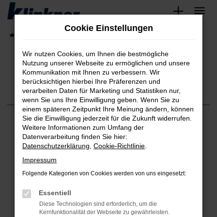
Zum
Hauptinhalt
Cookie Einstellungen
springen
Startseite
Fahrzeugangebote
Angebote
Wir nutzen Cookies, um Ihnen die bestmögliche
Nutzung unserer Webseite zu ermöglichen und unsere
Kommunikation mit Ihnen zu verbessern. Wir
berücksichtigen hierbei Ihre Präferenzen und
verarbeiten Daten für Marketing und Statistiken nur,
wenn Sie uns Ihre Einwilligung geben. Wenn Sie zu
einem späteren Zeitpunkt Ihre Meinung ändern, können
Sie die Einwilligung jederzeit für die Zukunft widerrufen.
Einen angenehmeren Autokauf hatte ich bisher noch nicht in
Weitere Informationen zum Umfang der
meinem Leben. Alle Beteiligten waren sehr freundlich und
Datenverarbeitung finden Sie hier:
wussten auch sehr gut über das gekaufte Auto bescheid. Das
Datenschutzerklärung
,
Cookie-Richtlinie
.
Autohaus war leider ein gutes Stück von mir entfernt, aber es hat
sich am ende definitiv gelohnt und ich würde hier jederzeit
Impressum
wieder ein Auto bei Herrn Küpper kaufen!
Folgende Kategorien von Cookies werden von uns eingesetzt:
Alexander W.
Essentiell
WEITERE KUNDENSTIMMEN LESEN
Diese Technologien sind erforderlich, um die
Kernfunktionalität der Webseite zu gewährleisten.