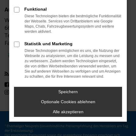
Autohaus Klinkner GmbH
Funktional
Diese Technologien bieten die bestmögliche Funktionalität
Wolfsborn 50-56
der Webseite. Services von Drittanbietern wie Google
66679 Losheim am See
Maps, Chats, Fahrzeugbewertungssystem und weitere
werden aktiviert.
Tel: +49 6872 91400
Fax: +49 6872 91486
Statistik und Marketing
Diese Technologien ermöglichen es uns, die Nutzung der
E-Mail schreiben
Unsere Öffnungszeiten
Webseite zu analysieren, um die Leistung zu messen und
zu verbessern. Zudem werden Technologien eingesetzt,
die von dritten Werbetreibenden verwendet werden, um
Sie auf anderen Webseiten zu verfolgen und um Anzeigen
Social Media
zu schalten, die für Ihre Interessen relevant sind.
Besuchen Sie uns auf Facebook
Besuchen Sie uns auf Instagram
Speichern
Optionale Cookies ablehnen
Alle akzeptieren
Ehemaliger Neupreis (Unverbindliche Preisempfehlung des Herstellers am Tag
1
der Erstzulassung).
Der errechnete Preisvorteil sowie die angegebene Ersparnis errechnet sich