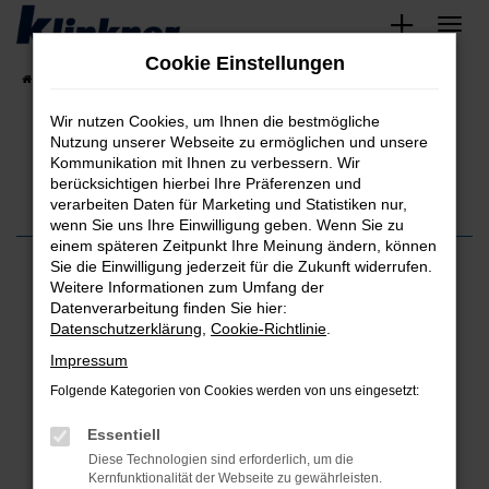
Zum
Hauptinhalt
Cookie Einstellungen
springen
Startseite
Fahrzeugangebote
Angebote
Wir nutzen Cookies, um Ihnen die bestmögliche
Nutzung unserer Webseite zu ermöglichen und unsere
Kommunikation mit Ihnen zu verbessern. Wir
berücksichtigen hierbei Ihre Präferenzen und
verarbeiten Daten für Marketing und Statistiken nur,
wenn Sie uns Ihre Einwilligung geben. Wenn Sie zu
einem späteren Zeitpunkt Ihre Meinung ändern, können
Sie die Einwilligung jederzeit für die Zukunft widerrufen.
Einen angenehmeren Autokauf hatte ich bisher noch nicht in
Weitere Informationen zum Umfang der
meinem Leben. Alle Beteiligten waren sehr freundlich und
Datenverarbeitung finden Sie hier:
wussten auch sehr gut über das gekaufte Auto bescheid. Das
Datenschutzerklärung
,
Cookie-Richtlinie
.
Autohaus war leider ein gutes Stück von mir entfernt, aber es hat
sich am ende definitiv gelohnt und ich würde hier jederzeit
Impressum
wieder ein Auto bei Herrn Küpper kaufen!
Folgende Kategorien von Cookies werden von uns eingesetzt:
Alexander W.
Essentiell
WEITERE KUNDENSTIMMEN LESEN
Diese Technologien sind erforderlich, um die
Kernfunktionalität der Webseite zu gewährleisten.