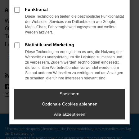
Autohaus Klinkner GmbH
Funktional
Diese Technologien bieten die bestmögliche Funktionalität
Wolfsborn 50-56
der Webseite. Services von Drittanbietern wie Google
66679 Losheim am See
Maps, Chats, Fahrzeugbewertungssystem und weitere
werden aktiviert.
Tel: +49 6872 91400
Fax: +49 6872 91486
Statistik und Marketing
Diese Technologien ermöglichen es uns, die Nutzung der
E-Mail schreiben
Unsere Öffnungszeiten
Webseite zu analysieren, um die Leistung zu messen und
zu verbessern. Zudem werden Technologien eingesetzt,
die von dritten Werbetreibenden verwendet werden, um
Sie auf anderen Webseiten zu verfolgen und um Anzeigen
Social Media
zu schalten, die für Ihre Interessen relevant sind.
Besuchen Sie uns auf Facebook
Besuchen Sie uns auf Instagram
Speichern
Optionale Cookies ablehnen
Alle akzeptieren
Ehemaliger Neupreis (Unverbindliche Preisempfehlung des Herstellers am Tag
1
der Erstzulassung).
Der errechnete Preisvorteil sowie die angegebene Ersparnis errechnet sich