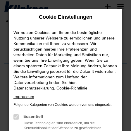
Zum
Hauptinhalt
Cookie Einstellungen
springen
Startseite
Fahrzeugangebote
Angebote
Wir nutzen Cookies, um Ihnen die bestmögliche
Nutzung unserer Webseite zu ermöglichen und unsere
Kommunikation mit Ihnen zu verbessern. Wir
berücksichtigen hierbei Ihre Präferenzen und
verarbeiten Daten für Marketing und Statistiken nur,
wenn Sie uns Ihre Einwilligung geben. Wenn Sie zu
einem späteren Zeitpunkt Ihre Meinung ändern, können
Sie die Einwilligung jederzeit für die Zukunft widerrufen.
Einen angenehmeren Autokauf hatte ich bisher noch nicht in
Weitere Informationen zum Umfang der
meinem Leben. Alle Beteiligten waren sehr freundlich und
Datenverarbeitung finden Sie hier:
wussten auch sehr gut über das gekaufte Auto bescheid. Das
Datenschutzerklärung
,
Cookie-Richtlinie
.
Autohaus war leider ein gutes Stück von mir entfernt, aber es hat
sich am ende definitiv gelohnt und ich würde hier jederzeit
Impressum
wieder ein Auto bei Herrn Küpper kaufen!
Folgende Kategorien von Cookies werden von uns eingesetzt:
Alexander W.
Essentiell
WEITERE KUNDENSTIMMEN LESEN
Diese Technologien sind erforderlich, um die
Kernfunktionalität der Webseite zu gewährleisten.