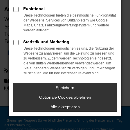
Autohaus Klinkner GmbH
Funktional
Diese Technologien bieten die bestmögliche Funktionalität
Wolfsborn 50-56
der Webseite. Services von Drittanbietern wie Google
66679 Losheim am See
Maps, Chats, Fahrzeugbewertungssystem und weitere
werden aktiviert.
Tel: +49 6872 91400
Fax: +49 6872 91486
Statistik und Marketing
Diese Technologien ermöglichen es uns, die Nutzung der
E-Mail schreiben
Unsere Öffnungszeiten
Webseite zu analysieren, um die Leistung zu messen und
zu verbessern. Zudem werden Technologien eingesetzt,
die von dritten Werbetreibenden verwendet werden, um
Sie auf anderen Webseiten zu verfolgen und um Anzeigen
Social Media
zu schalten, die für Ihre Interessen relevant sind.
Besuchen Sie uns auf Facebook
Besuchen Sie uns auf Instagram
Speichern
Optionale Cookies ablehnen
Alle akzeptieren
Ehemaliger Neupreis (Unverbindliche Preisempfehlung des Herstellers am Tag
1
der Erstzulassung).
Der errechnete Preisvorteil sowie die angegebene Ersparnis errechnet sich