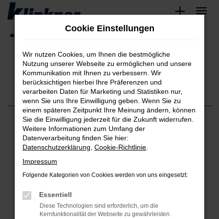
Zum
Hauptinhalt
Cookie Einstellungen
springen
Startseite
Fahrzeugangebote
Angebote
Wir nutzen Cookies, um Ihnen die bestmögliche
Nutzung unserer Webseite zu ermöglichen und unsere
Kommunikation mit Ihnen zu verbessern. Wir
berücksichtigen hierbei Ihre Präferenzen und
verarbeiten Daten für Marketing und Statistiken nur,
wenn Sie uns Ihre Einwilligung geben. Wenn Sie zu
einem späteren Zeitpunkt Ihre Meinung ändern, können
Sie die Einwilligung jederzeit für die Zukunft widerrufen.
Einen angenehmeren Autokauf hatte ich bisher noch nicht in
Weitere Informationen zum Umfang der
meinem Leben. Alle Beteiligten waren sehr freundlich und
Datenverarbeitung finden Sie hier:
wussten auch sehr gut über das gekaufte Auto bescheid. Das
Datenschutzerklärung
,
Cookie-Richtlinie
.
Autohaus war leider ein gutes Stück von mir entfernt, aber es hat
sich am ende definitiv gelohnt und ich würde hier jederzeit
Impressum
wieder ein Auto bei Herrn Küpper kaufen!
Folgende Kategorien von Cookies werden von uns eingesetzt:
Alexander W.
Essentiell
WEITERE KUNDENSTIMMEN LESEN
Diese Technologien sind erforderlich, um die
Kernfunktionalität der Webseite zu gewährleisten.