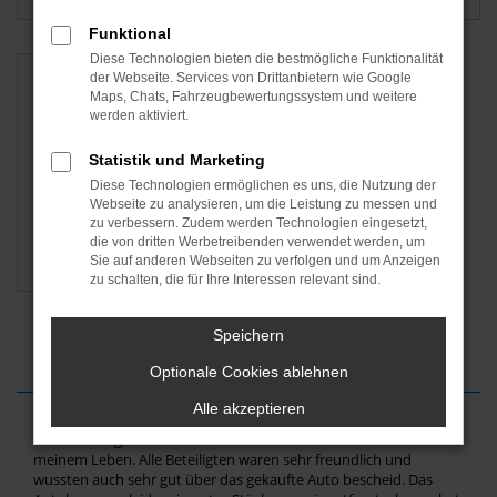
Funktional
Diese Technologien bieten die bestmögliche Funktionalität
der Webseite. Services von Drittanbietern wie Google
Maps, Chats, Fahrzeugbewertungssystem und weitere
werden aktiviert.
Statistik und Marketing
Diese Technologien ermöglichen es uns, die Nutzung der
Webseite zu analysieren, um die Leistung zu messen und
zu verbessern. Zudem werden Technologien eingesetzt,
die von dritten Werbetreibenden verwendet werden, um
Škoda
Sie auf anderen Webseiten zu verfolgen und um Anzeigen
zu schalten, die für Ihre Interessen relevant sind.
Speichern
Optionale Cookies ablehnen
Alle akzeptieren
Einen angenehmeren Autokauf hatte ich bisher noch nicht in
meinem Leben. Alle Beteiligten waren sehr freundlich und
wussten auch sehr gut über das gekaufte Auto bescheid. Das