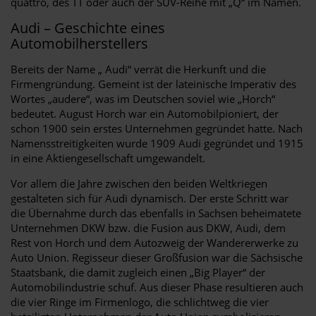
quattro, des TT oder auch der SUV-Reihe mit „Q“ im Namen.
Audi – Geschichte eines
Automobilherstellers
Bereits der Name „ Audi“ verrät die Herkunft und die
Firmengründung. Gemeint ist der lateinische Imperativ des
Wortes „audere“, was im Deutschen soviel wie „Horch“
bedeutet. August Horch war ein Automobilpioniert, der
schon 1900 sein erstes Unternehmen gegründet hatte. Nach
Namensstreitigkeiten wurde 1909 Audi gegründet und 1915
in eine Aktiengesellschaft umgewandelt.
Vor allem die Jahre zwischen den beiden Weltkriegen
gestalteten sich für Audi dynamisch. Der erste Schritt war
die Übernahme durch das ebenfalls in Sachsen beheimatete
Unternehmen DKW bzw. die Fusion aus DKW, Audi, dem
Rest von Horch und dem Autozweig der Wandererwerke zu
Auto Union. Regisseur dieser Großfusion war die Sächsische
Staatsbank, die damit zugleich einen „Big Player“ der
Automobilindustrie schuf. Aus dieser Phase resultieren auch
die vier Ringe im Firmenlogo, die schlichtweg die vier