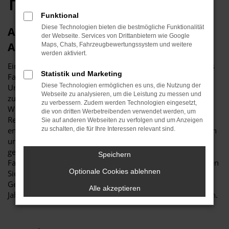
Händler
Funktional
Diese Technologien bieten die bestmögliche Funktionalität
Autohaus Klinkner – Ihr
der Webseite. Services von Drittanbietern wie Google
Ansprechpartner für Audi
Maps, Chats, Fahrzeugbewertungssystem und weitere
werden aktiviert.
Ein Audi ist eine ausgezeichnete Wahl, vor allem, wenn das
Statistik und Marketing
Fahrzeug vom Autohaus Klinkner stammt. Unser
Diese Technologien ermöglichen es uns, die Nutzung der
Unternehmen blickt auf eine Tradition bis ins Jahr 1961
Webseite zu analysieren, um die Leistung zu messen und
zurück und firmiert seit 1991 unter dem heutigen Namen.
zu verbessern. Zudem werden Technologien eingesetzt,
Wir verstehen uns als Familienbetrieb und sind tief in der
die von dritten Werbetreibenden verwendet werden, um
Region verwurzelt. Wer sich für einen Audi bei Klinkner
Sie auf anderen Webseiten zu verfolgen und um Anzeigen
entscheidet, profitiert maßgeblich von einer umfangreichen
zu schalten, die für Ihre Interessen relevant sind.
und individuellen Beratung. Unser Ziel ist klar: Sie sollen
genau das Fahrzeug erhalten, das zu Ihnen und Ihrem
Speichern
Fahrverhalten passt. Dabei stehen wir für Vielfalt und lassen
Optionale Cookies ablehnen
Sie sowohl in einen Audi Neuwagen als auch in
Gebrauchtfahrzeuge sowie Tageszulassungen und
Alle akzeptieren
Jahreswagen einsteigen – ganz so, wie Sie es sich vorstellen.