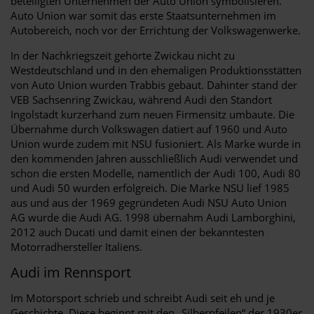
beteiligten Unternehmen der Auto Union symbolisieren.
Auto Union war somit das erste Staatsunternehmen im
Autobereich, noch vor der Errichtung der Volkswagenwerke.
In der Nachkriegszeit gehörte Zwickau nicht zu
Westdeutschland und in den ehemaligen Produktionsstätten
von Auto Union wurden Trabbis gebaut. Dahinter stand der
VEB Sachsenring Zwickau, während Audi den Standort
Ingolstadt kurzerhand zum neuen Firmensitz umbaute. Die
Übernahme durch Volkswagen datiert auf 1960 und Auto
Union wurde zudem mit NSU fusioniert. Als Marke wurde in
den kommenden Jahren ausschließlich Audi verwendet und
schon die ersten Modelle, namentlich der Audi 100, Audi 80
und Audi 50 wurden erfolgreich. Die Marke NSU lief 1985
aus und aus der 1969 gegründeten Audi NSU Auto Union
AG wurde die Audi AG. 1998 übernahm Audi Lamborghini,
2012 auch Ducati und damit einen der bekanntesten
Motorradhersteller Italiens.
Audi im Rennsport
Im Motorsport schrieb und schreibt Audi seit eh und je
Geschichte. Diese beginnt mit den „Silberpfeilen“ der 1930er