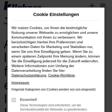
Zum
Hauptinhalt
Cookie Einstellungen
springen
Startseite
Audi kaufen, leasen, finanzieren exklusiv bei Ihrem Audi
Händler
Wir nutzen Cookies, um Ihnen die bestmögliche
Nutzung unserer Webseite zu ermöglichen und unsere
Audi kaufen,
Kommunikation mit Ihnen zu verbessern. Wir
berücksichtigen hierbei Ihre Präferenzen und
verarbeiten Daten für Marketing und Statistiken nur,
leasen,
wenn Sie uns Ihre Einwilligung geben. Wenn Sie zu
einem späteren Zeitpunkt Ihre Meinung ändern, können
Sie die Einwilligung jederzeit für die Zukunft widerrufen.
finanzieren
Weitere Informationen zum Umfang der
Datenverarbeitung finden Sie hier:
Datenschutzerklärung
,
Cookie-Richtlinie
.
exklusiv bei
Impressum
Folgende Kategorien von Cookies werden von uns eingesetzt:
Ihrem Audi
Essentiell
Diese Technologien sind erforderlich, um die
Kernfunktionalität der Webseite zu gewährleisten.