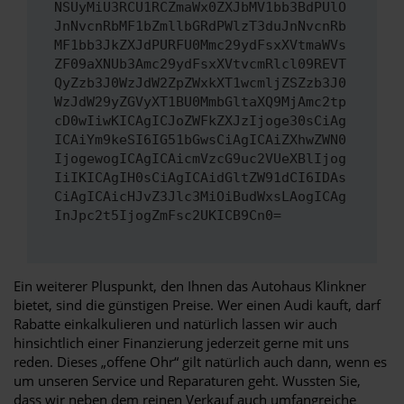
NSUyMiU3RCU1RCZmaWx0ZXJbMV1bb3BdPUlO
JnNvcnRbMF1bZmllbGRdPWlzT3duJnNvcnRb
MF1bb3JkZXJdPURFU0Mmc29ydFsxXVtmaWVs
ZF09aXNUb3Amc29ydFsxXVtvcmRlcl09REVT
QyZzb3J0WzJdW2ZpZWxkXT1wcmljZSZzb3J0
WzJdW29yZGVyXT1BU0MmbGltaXQ9MjAmc2tp
cD0wIiwKICAgICJoZWFkZXJzIjoge30sCiAg
ICAiYm9keSI6IG51bGwsCiAgICAiZXhwZWN0
IjogewogICAgICAicmVzcG9uc2VUeXBlIjog
IiIKICAgIH0sCiAgICAidGltZW91dCI6IDAs
CiAgICAicHJvZ3Jlc3MiOiBudWxsLAogICAg
InJpc2t5IjogZmFsc2UKICB9Cn0=
Ein weiterer Pluspunkt, den Ihnen das Autohaus Klinkner
bietet, sind die günstigen Preise. Wer einen Audi kauft, darf
Rabatte einkalkulieren und natürlich lassen wir auch
hinsichtlich einer Finanzierung jederzeit gerne mit uns
reden. Dieses „offene Ohr“ gilt natürlich auch dann, wenn es
um unseren Service und Reparaturen geht. Wussten Sie,
dass wir neben dem reinen Verkauf auch umfangreiche