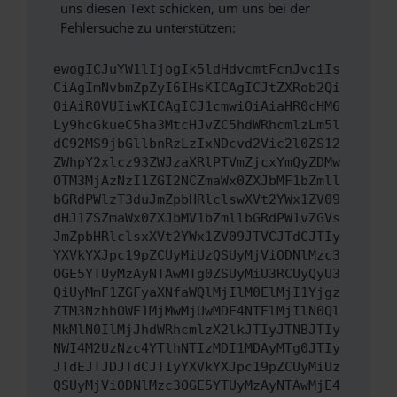
uns diesen Text schicken, um uns bei der
Fehlersuche zu unterstützen:
ewogICJuYW1lIjogIk5ldHdvcmtFcnJvciIs
CiAgImNvbmZpZyI6IHsKICAgICJtZXRob2Qi
OiAiR0VUIiwKICAgICJ1cmwiOiAiaHR0cHM6
Ly9hcGkueC5ha3MtcHJvZC5hdWRhcmlzLm5l
dC92MS9jbGllbnRzLzIxNDcvd2Vic2l0ZS12
ZWhpY2xlcz93ZWJzaXRlPTVmZjcxYmQyZDMw
OTM3MjAzNzI1ZGI2NCZmaWx0ZXJbMF1bZmll
bGRdPWlzT3duJmZpbHRlclswXVt2YWx1ZV09
dHJ1ZSZmaWx0ZXJbMV1bZmllbGRdPW1vZGVs
JmZpbHRlclsxXVt2YWx1ZV09JTVCJTdCJTIy
YXVkYXJpc19pZCUyMiUzQSUyMjViODNlMzc3
OGE5YTUyMzAyNTAwMTg0ZSUyMiU3RCUyQyU3
QiUyMmF1ZGFyaXNfaWQlMjIlM0ElMjI1Yjgz
ZTM3NzhhOWE1MjMwMjUwMDE4NTElMjIlN0Ql
MkMlN0IlMjJhdWRhcmlzX2lkJTIyJTNBJTIy
NWI4M2UzNzc4YTlhNTIzMDI1MDAyMTg0JTIy
JTdEJTJDJTdCJTIyYXVkYXJpc19pZCUyMiUz
QSUyMjViODNlMzc3OGE5YTUyMzAyNTAwMjE4