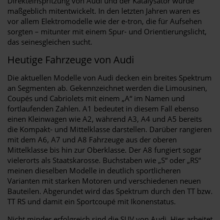
Direkteinspritzung von Audi und der Katalysator wurde
maßgeblich mitentwickelt. In den letzten Jahren waren es
vor allem Elektromodelle wie der e-tron, die für Aufsehen
sorgten – mitunter mit einem Spur- und Orientierungslicht,
das seinesgleichen sucht.
Heutige Fahrzeuge von Audi
Die aktuellen Modelle von Audi decken ein breites Spektrum
an Segmenten ab. Gekennzeichnet werden die Limousinen,
Coupés und Cabriolets mit einem „A“ im Namen und
fortlaufenden Zahlen. A1 bedeutet in diesem Fall ebenso
einen Kleinwagen wie A2, während A3, A4 und A5 bereits
die Kompakt- und Mittelklasse darstellen. Darüber rangieren
mit dem A6, A7 und A8 Fahrzeuge aus der oberen
Mittelklasse bis hin zur Oberklasse. Der A8 fungiert sogar
vielerorts als Staatskarosse. Buchstaben wie „S“ oder „RS“
meinen dieselben Modelle in deutlich sportlicheren
Varianten mit starken Motoren und verschiedenen neuen
Bauteilen. Abgerundet wird das Spektrum durch den TT bzw.
TT RS und damit ein Sportcoupé mit Ikonenstatus.
Nicht minder erfolgreich sind die SUV von Audi. Hier arbeitet