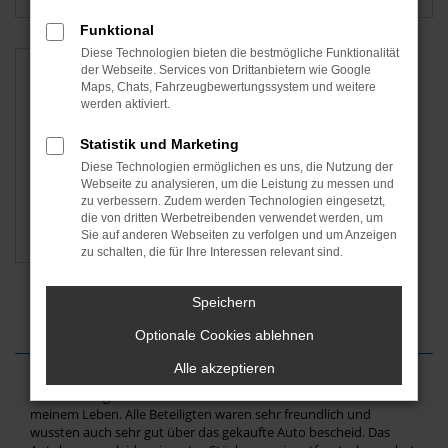
Funktional
Diese Technologien bieten die bestmögliche Funktionalität
der Webseite. Services von Drittanbietern wie Google
Maps, Chats, Fahrzeugbewertungssystem und weitere
werden aktiviert.
Statistik und Marketing
Diese Technologien ermöglichen es uns, die Nutzung der
Webseite zu analysieren, um die Leistung zu messen und
zu verbessern. Zudem werden Technologien eingesetzt,
die von dritten Werbetreibenden verwendet werden, um
Škoda
Sie auf anderen Webseiten zu verfolgen und um Anzeigen
zu schalten, die für Ihre Interessen relevant sind.
Speichern
Optionale Cookies ablehnen
Alle akzeptieren
Einen angenehmeren Autokauf hatte ich bisher noch nicht in
meinem Leben. Alle Beteiligten waren sehr freundlich und
wussten auch sehr gut über das gekaufte Auto bescheid. Das