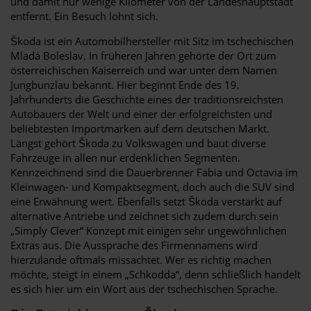
und damit nur wenige Kilometer von der Landeshauptstadt
entfernt. Ein Besuch lohnt sich.
Škoda ist ein Automobilhersteller mit Sitz im tschechischen
Mladá Boleslav. In früheren Jahren gehörte der Ort zum
österreichischen Kaiserreich und war unter dem Namen
Jungbunzlau bekannt. Hier beginnt Ende des 19.
Jahrhunderts die Geschichte eines der traditionsreichsten
Autobauers der Welt und einer der erfolgreichsten und
beliebtesten Importmarken auf dem deutschen Markt.
Längst gehört Škoda zu Volkswagen und baut diverse
Fahrzeuge in allen nur erdenklichen Segmenten.
Kennzeichnend sind die Dauerbrenner Fabia und Octavia im
Kleinwagen- und Kompaktsegment, doch auch die SUV sind
eine Erwähnung wert. Ebenfalls setzt Škoda verstärkt auf
alternative Antriebe und zeichnet sich zudem durch sein
„Simply Clever“ Konzept mit einigen sehr ungewöhnlichen
Extras aus. Die Aussprache des Firmennamens wird
hierzulande oftmals missachtet. Wer es richtig machen
möchte, steigt in einem „Schkodda“, denn schließlich handelt
es sich hier um ein Wort aus der tschechischen Sprache.