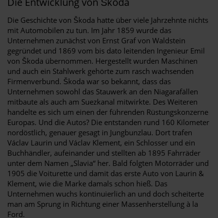
Die Entwicklung von Škoda
Die Geschichte von Škoda hatte über viele Jahrzehnte nichts
mit Automobilen zu tun. Im Jahr 1859 wurde das
Unternehmen zunächst von Ernst Graf von Waldstein
gegründet und 1869 vom bis dato leitenden Ingenieur Emil
von Škoda übernommen. Hergestellt wurden Maschinen
und auch ein Stahlwerk gehörte zum rasch wachsenden
Firmenverbund. Škoda war so bekannt, dass das
Unternehmen sowohl das Stauwerk an den Niagarafällen
mitbaute als auch am Suezkanal mitwirkte. Des Weiteren
handelte es sich um einen der führenden Rüstungskonzerne
Europas. Und die Autos? Die entstanden rund 160 Kilometer
nordöstlich, genauer gesagt in Jungbunzlau. Dort trafen
Václav Laurin und Václav Klement, ein Schlosser und ein
Buchhändler, aufeinander und stellten ab 1895 Fahrräder
unter dem Namen „Slavia“ her. Bald folgten Motorräder und
1905 die Voiturette und damit das erste Auto von Laurin &
Klement, wie die Marke damals schon hieß. Das
Unternehmen wuchs kontinuierlich an und doch scheiterte
man am Sprung in Richtung einer Massenherstellung à la
Ford.