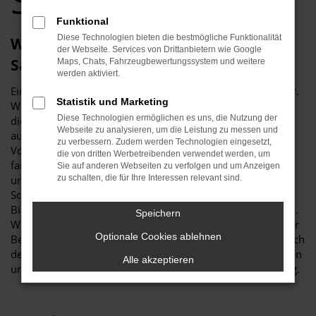
Saarbrücken
Funktional
Diese Technologien bieten die bestmögliche Funktionalität
Wie wäre es mit einem Škoda für
der Webseite. Services von Drittanbietern wie Google
Saarbrücken?
Maps, Chats, Fahrzeugbewertungssystem und weitere
werden aktiviert.
Ein Škoda und Saarbrücken – das passt einfach zueinander.
Statistik und Marketing
Wir vom Autohaus Klinkner setzen seit vielen Jahren auf
Diese Technologien ermöglichen es uns, die Nutzung der
diesen Hersteller und lassen Sie sowohl in Neuwagen als
Webseite zu analysieren, um die Leistung zu messen und
auch in ein gebrauchtes Fahrzeug einsteigen. Im
zu verbessern. Zudem werden Technologien eingesetzt,
Vordergrund steht bei uns die Beratung: stets kompetent,
die von dritten Werbetreibenden verwendet werden, um
fair und offen. Was wir damit meinen? Vor allem, dass
Sie auf anderen Webseiten zu verfolgen und um Anzeigen
unsere Kundenberaterinnen und -berater niemals nach
zu schalten, die für Ihre Interessen relevant sind.
Schema F vorgehen und einen bestimmten Škoda auf
Biegen und Brechen nach Saarbrücken verkaufen möchten.
Speichern
Wir hören vielmehr genau zu und finden auf der Basis Ihrer
Optionale Cookies ablehnen
Bedürfnisse das passende Fahrzeug. Dabei spielt sicher auch
der Preis eine Rolle, den wir gerne in Ihre Richtung bewegen
Alle akzeptieren
und mit Rabatten versehen. Bei Klinkner kaufen Sie günstig.