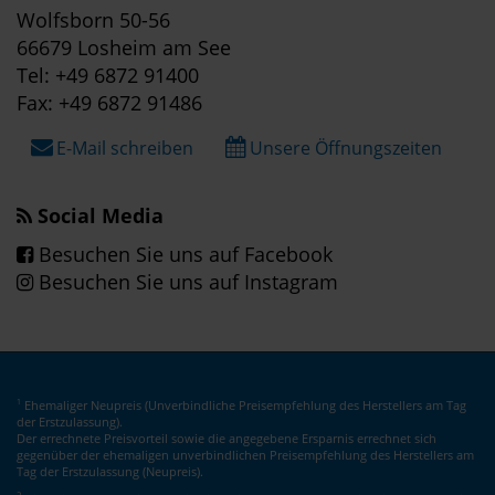
Wolfsborn 50-56
66679 Losheim am See
Tel: +49 6872 91400
Fax: +49 6872 91486
E-Mail schreiben
Unsere Öffnungszeiten
Social Media
Besuchen Sie uns auf Facebook
Besuchen Sie uns auf Instagram
Ehemaliger Neupreis (Unverbindliche Preisempfehlung des Herstellers am Tag
1
der Erstzulassung).
Der errechnete Preisvorteil sowie die angegebene Ersparnis errechnet sich
gegenüber der ehemaligen unverbindlichen Preisempfehlung des Herstellers am
Tag der Erstzulassung (Neupreis).
2