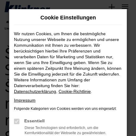
Zum
Hauptinhalt
Cookie Einstellungen
springen
Startseite
Saarbrücken
Škoda Saarbrücken, Škoda Angebote mit
Lieferservice nach Saarbrücken
Wir nutzen Cookies, um Ihnen die bestmögliche
Nutzung unserer Webseite zu ermöglichen und unsere
Škoda
Kommunikation mit Ihnen zu verbessern. Wir
berücksichtigen hierbei Ihre Präferenzen und
verarbeiten Daten für Marketing und Statistiken nur,
Saarbrücken,
wenn Sie uns Ihre Einwilligung geben. Wenn Sie zu
einem späteren Zeitpunkt Ihre Meinung ändern, können
Sie die Einwilligung jederzeit für die Zukunft widerrufen.
Škoda Angebote
Weitere Informationen zum Umfang der
Datenverarbeitung finden Sie hier:
Datenschutzerklärung
,
Cookie-Richtlinie
.
mit Lieferservice
Impressum
Folgende Kategorien von Cookies werden von uns eingesetzt:
nach
Essentiell
Diese Technologien sind erforderlich, um die
Kernfunktionalität der Webseite zu gewährleisten.