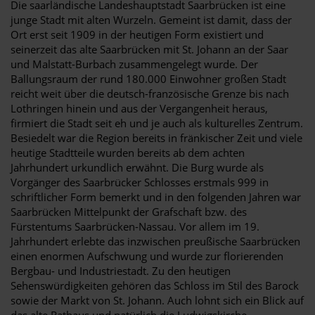
Die saarländische Landeshauptstadt Saarbrücken ist eine
junge Stadt mit alten Wurzeln. Gemeint ist damit, dass der
Ort erst seit 1909 in der heutigen Form existiert und
seinerzeit das alte Saarbrücken mit St. Johann an der Saar
und Malstatt-Burbach zusammengelegt wurde. Der
Ballungsraum der rund 180.000 Einwohner großen Stadt
reicht weit über die deutsch-französische Grenze bis nach
Lothringen hinein und aus der Vergangenheit heraus,
firmiert die Stadt seit eh und je auch als kulturelles Zentrum.
Besiedelt war die Region bereits in fränkischer Zeit und viele
heutige Stadtteile wurden bereits ab dem achten
Jahrhundert urkundlich erwähnt. Die Burg wurde als
Vorgänger des Saarbrücker Schlosses erstmals 999 in
schriftlicher Form bemerkt und in den folgenden Jahren war
Saarbrücken Mittelpunkt der Grafschaft bzw. des
Fürstentums Saarbrücken-Nassau. Vor allem im 19.
Jahrhundert erlebte das inzwischen preußische Saarbrücken
einen enormen Aufschwung und wurde zur florierenden
Bergbau- und Industriestadt. Zu den heutigen
Sehenswürdigkeiten gehören das Schloss im Stil des Barock
sowie der Markt von St. Johann. Auch lohnt sich ein Blick auf
das alte Rathaus und natürlich die Ludwigskirche.