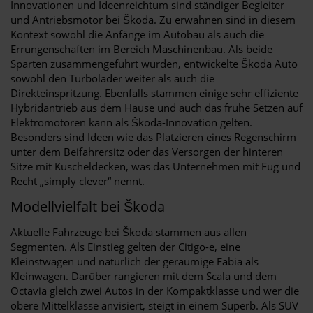
Innovationen und Ideenreichtum sind ständiger Begleiter
und Antriebsmotor bei Škoda. Zu erwähnen sind in diesem
Kontext sowohl die Anfänge im Autobau als auch die
Errungenschaften im Bereich Maschinenbau. Als beide
Sparten zusammengeführt wurden, entwickelte Škoda Auto
sowohl den Turbolader weiter als auch die
Direkteinspritzung. Ebenfalls stammen einige sehr effiziente
Hybridantrieb aus dem Hause und auch das frühe Setzen auf
Elektromotoren kann als Škoda-Innovation gelten.
Besonders sind Ideen wie das Platzieren eines Regenschirm
unter dem Beifahrersitz oder das Versorgen der hinteren
Sitze mit Kuscheldecken, was das Unternehmen mit Fug und
Recht „simply clever“ nennt.
Modellvielfalt bei Škoda
Aktuelle Fahrzeuge bei Škoda stammen aus allen
Segmenten. Als Einstieg gelten der Citigo-e, eine
Kleinstwagen und natürlich der geräumige Fabia als
Kleinwagen. Darüber rangieren mit dem Scala und dem
Octavia gleich zwei Autos in der Kompaktklasse und wer die
obere Mittelklasse anvisiert, steigt in einem Superb. Als SUV