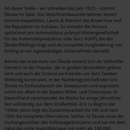
An dieser Stelle – wir schreiben das Jahr 1925 – kommt
Škoda ins Spiel. Das Maschinenbauunternehmen besitzt
enorme Kapazitäten, Laurin & Klement das Know-how und
die Reputation im Autobau. So entsteht die Akciová
společnost pro automobilový průmysl (Aktiengesellschaft
für die Automobilproduktion oder kurz: ASAP), die das
Škoda-Pfeillogo trägt und als komplette Ausgliederung von
Anfang an ein eigenständiges Unternehmen darstellt.
Bereits das erste Auto von Škoda erweist sich als Volltreffer.
Gemeint ist der Popular, der in großen Stückzahlen gebaut
wird und auch der Octavia wird bereits vor dem Zweiten
Weltkrieg konstruiert. In der Nachkriegszeit befindet sich
Škoda im Einflussbereich der Sowjetunion und exportiert
somit vor allem in die Staaten Mittel- und Osteuropas. In
Deutschland verschwindet die Marke für einige Jahrzehnte
fast vollständig aus dem Straßenbild. Erst zu Beginn der
1980er Jahre folgt die Zusammenarbeit mit VW und nach
1990 die komplette Übernahme. Seither ist Škoda eines der
Aushängeschilder des Volkswagenkonzerns und hat mit dem
Fabia das erste Importfahrzeug mit mehr als 100.000