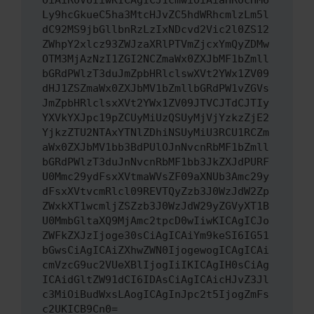
OiAiR0VUIiwKICAgICJ1cmwiOiAiaHR0cHM6
Ly9hcGkueC5ha3MtcHJvZC5hdWRhcmlzLm5l
dC92MS9jbGllbnRzLzIxNDcvd2Vic2l0ZS12
ZWhpY2xlcz93ZWJzaXRlPTVmZjcxYmQyZDMw
OTM3MjAzNzI1ZGI2NCZmaWx0ZXJbMF1bZmll
bGRdPWlzT3duJmZpbHRlclswXVt2YWx1ZV09
dHJ1ZSZmaWx0ZXJbMV1bZmllbGRdPW1vZGVs
JmZpbHRlclsxXVt2YWx1ZV09JTVCJTdCJTIy
YXVkYXJpc19pZCUyMiUzQSUyMjVjYzkzZjE2
YjkzZTU2NTAxYTNlZDhiNSUyMiU3RCU1RCZm
aWx0ZXJbMV1bb3BdPUlOJnNvcnRbMF1bZmll
bGRdPWlzT3duJnNvcnRbMF1bb3JkZXJdPURF
U0Mmc29ydFsxXVtmaWVsZF09aXNUb3Amc29y
dFsxXVtvcmRlcl09REVTQyZzb3J0WzJdW2Zp
ZWxkXT1wcmljZSZzb3J0WzJdW29yZGVyXT1B
U0MmbGltaXQ9MjAmc2tpcD0wIiwKICAgICJo
ZWFkZXJzIjoge30sCiAgICAiYm9keSI6IG51
bGwsCiAgICAiZXhwZWN0IjogewogICAgICAi
cmVzcG9uc2VUeXBlIjogIiIKICAgIH0sCiAg
ICAidGltZW91dCI6IDAsCiAgICAicHJvZ3Jl
c3MiOiBudWxsLAogICAgInJpc2t5IjogZmFs
c2UKICB9Cn0=