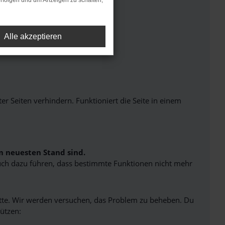
rfolgen und um Anzeigen zu schalten,
Alle akzeptieren
Seiten verhindern. Funktioniert die Seite in einem
m neuesten Stand sind.
 auch dazu führen, dass bestimmte Funktionen nicht mehr
bitte. Wir werden versuchen, das Problem zu beheben. Du
ützen: