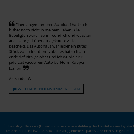
Einen angenehmeren Autokauf hatte ich
bisher noch nicht in meinem Leben. Alle
Beteiligten waren sehr freundlich und wussten
auch sehr gut über das gekaufte Auto
bescheid. Das Autohaus war leider ein gutes
Stück von mir entfernt, aber es hat sich am
ende definitiv gelohnt und ich würde hier
jederzeit wieder ein Auto bei Herrn Küpper
kaufen!
Alexander W.
WEITERE KUNDENSTIMMEN LESEN
Ehemaliger Neupreis (Unverbindliche Preisempfehlung des Herstellers am Tag der E
1
Der errechnete Preisvorteil sowie die angegebene Ersparnis errechnet sich gegenüb