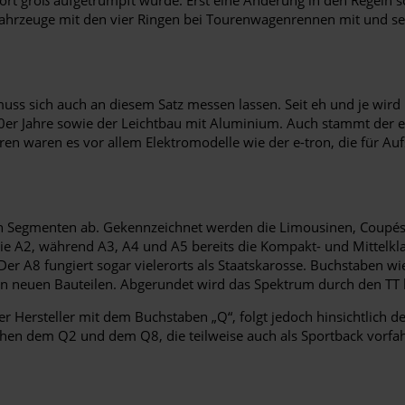
 Fahrzeuge mit den vier Ringen bei Tourenwagenrennen mit und s
ss sich auch an diesem Satz messen lassen. Seit eh und je wird i
980er Jahre sowie der Leichtbau mit Aluminium. Auch stammt der e
hren waren es vor allem Elektromodelle wie der e-tron, die für A
an Segmenten ab. Gekennzeichnet werden die Limousinen, Coupés
ie A2, während A3, A4 und A5 bereits die Kompakt- und Mittelkl
Der A8 fungiert sogar vielerorts als Staatskarosse. Buchstaben wi
en neuen Bauteilen. Abgerundet wird das Spektrum durch den TT 
t der Hersteller mit dem Buchstaben „Q“, folgt jedoch hinsichtl
hen dem Q2 und dem Q8, die teilweise auch als Sportback vorfa