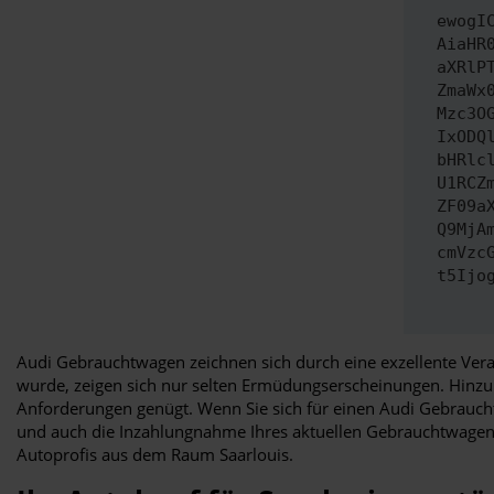
ewogI
AiaHR
aXRlP
ZmaWx
Mzc3O
IxODQ
bHRlc
U1RCZ
ZF09a
Q9MjA
cmVzc
t5Ijo
Audi Gebrauchtwagen zeichnen sich durch eine exzellente Verar
wurde, zeigen sich nur selten Ermüdungserscheinungen. Hinzu 
Anforderungen genügt. Wenn Sie sich für einen Audi Gebrauchtw
und auch die Inzahlungnahme Ihres aktuellen Gebrauchtwagens
Autoprofis aus dem Raum Saarlouis.