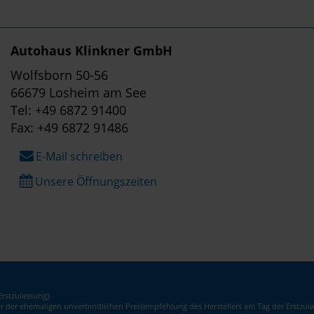
Autohaus Klinkner GmbH
Wolfsborn 50-56
66679 Losheim am See
Tel: +49 6872 91400
Fax: +49 6872 91486
E-Mail schreiben
Unsere Öffnungszeiten
rstzulassung).
er der ehemaligen unverbindlichen Preisempfehlung des Herstellers am Tag der Erstzula