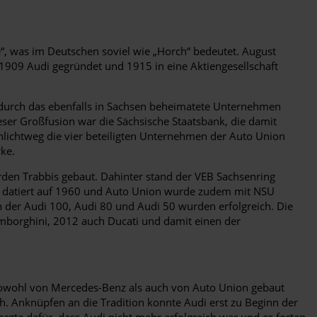
e“, was im Deutschen soviel wie „Horch“ bedeutet. August
1909 Audi gegründet und 1915 in eine Aktiengesellschaft
e durch das ebenfalls in Sachsen beheimatete Unternehmen
er Großfusion war die Sächsische Staatsbank, die damit
schlichtweg die vier beteiligten Unternehmen der Auto Union
ke.
den Trabbis gebaut. Dahinter stand der VEB Sachsenring
 datiert auf 1960 und Auto Union wurde zudem mit NSU
 der Audi 100, Audi 80 und Audi 50 wurden erfolgreich. Die
borghini, 2012 auch Ducati und damit einen der
ie sowohl von Mercedes-Benz als auch von Auto Union gebaut
ch. Anknüpfen an die Tradition konnte Audi erst zu Beginn der
rgte dafür, dass Audi nicht mehr erfolgreich war und es fortan