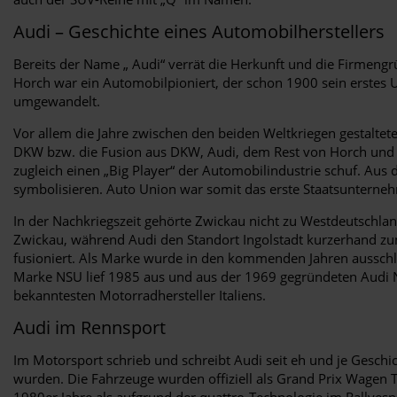
Audi – Geschichte eines Automobilherstellers
Bereits der Name „ Audi“ verrät die Herkunft und die Firmengr
Horch war ein Automobilpioniert, der schon 1900 sein erstes
umgewandelt.
Vor allem die Jahre zwischen den beiden Weltkriegen gestalte
DKW bzw. die Fusion aus DKW, Audi, dem Rest von Horch und 
zugleich einen „Big Player“ der Automobilindustrie schuf. Aus 
symbolisieren. Auto Union war somit das erste Staatsunterne
In der Nachkriegszeit gehörte Zwickau nicht zu Westdeutschla
Zwickau, während Audi den Standort Ingolstadt kurzerhand 
fusioniert. Als Marke wurde in den kommenden Jahren ausschli
Marke NSU lief 1985 aus und aus der 1969 gegründeten Audi
bekanntesten Motorradhersteller Italiens.
Audi im Rennsport
Im Motorsport schrieb und schreibt Audi seit eh und je Geschi
wurden. Die Fahrzeuge wurden offiziell als Grand Prix Wagen Ty
1980er Jahre als aufgrund der quattro-Technologie im Rallyesp