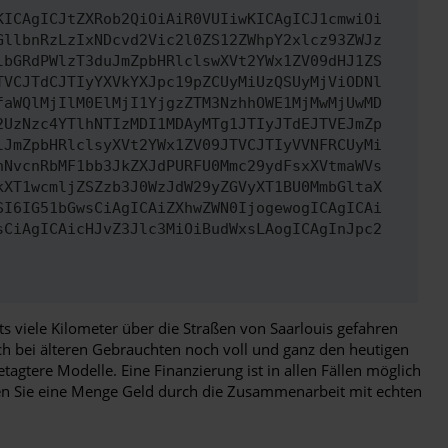
KICAgICJtZXRob2QiOiAiR0VUIiwKICAgICJ1cmwiOi
GllbnRzLzIxNDcvd2Vic2l0ZS12ZWhpY2xlcz93ZWJz
lbGRdPWlzT3duJmZpbHRlclswXVt2YWx1ZV09dHJ1ZS
TVCJTdCJTIyYXVkYXJpc19pZCUyMiUzQSUyMjViODNl
faWQlMjIlM0ElMjI1YjgzZTM3NzhhOWE1MjMwMjUwMD
2UzNzc4YTlhNTIzMDI1MDAyMTg1JTIyJTdEJTVEJmZp
lJmZpbHRlclsyXVt2YWx1ZV09JTVCJTIyVVNFRCUyMi
nNvcnRbMF1bb3JkZXJdPURFU0Mmc29ydFsxXVtmaWVs
kXT1wcmljZSZzb3J0WzJdW29yZGVyXT1BU0MmbGltaX
SI6IG51bGwsCiAgICAiZXhwZWN0IjogewogICAgICAi
sCiAgICAicHJvZ3Jlc3MiOiBudWxsLAogICAgInJpc2
s viele Kilometer über die Straßen von Saarlouis gefahren
ch bei älteren Gebrauchten noch voll und ganz den heutigen
gtere Modelle. Eine Finanzierung ist in allen Fällen möglich
ren Sie eine Menge Geld durch die Zusammenarbeit mit echten