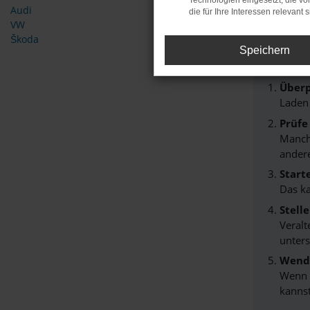
Technologien eingesetzt, die v
Audi
die für Ihre Interessen relevant s
Fehle
VW
Škoda
Beim Lade
Speichern
Hier sind
Überp
Laden
Prüfe
Manche
andere
Start
Das k
Stell
Veralt
unters
Wende
Wenn d
kannst