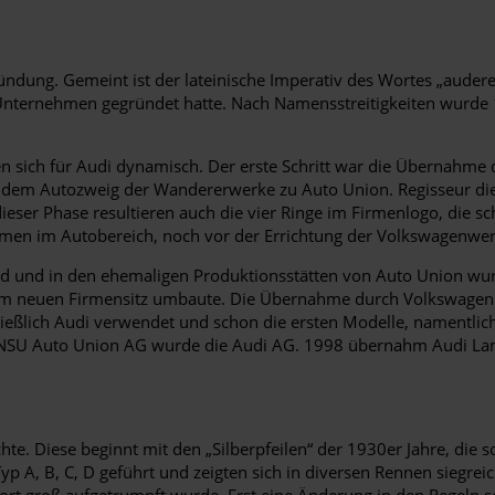
ündung. Gemeint ist der lateinische Imperativ des Wortes „auder
 Unternehmen gegründet hatte. Nach Namensstreitigkeiten wurde 
ten sich für Audi dynamisch. Der erste Schritt war die Übernahm
dem Autozweig der Wandererwerke zu Auto Union. Regisseur dies
dieser Phase resultieren auch die vier Ringe im Firmenlogo, die 
hmen im Autobereich, noch vor der Errichtung der Volkswagenwer
nd und in den ehemaligen Produktionsstätten von Auto Union wur
zum neuen Firmensitz umbaute. Die Übernahme durch Volkswagen
eßlich Audi verwendet und schon die ersten Modelle, namentlich
 NSU Auto Union AG wurde die Audi AG. 1998 übernahm Audi Lam
chte. Diese beginnt mit den „Silberpfeilen“ der 1930er Jahre, d
p A, B, C, D geführt und zeigten sich in diversen Rennen siegrei
ort groß aufgetrumpft wurde. Erst eine Änderung in den Regeln so