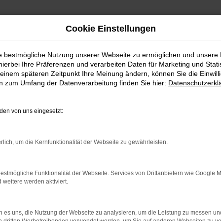
Cookie Einstellungen
e mit Lieferservice nach Saarlouis
ie bestmögliche Nutzung unserer Webseite zu ermöglichen und unsere
udi Gebrauchtwagen
hierbei Ihre Präferenzen und verarbeiten Daten für Marketing und Stati
einem späteren Zeitpunkt Ihre Meinung ändern, können Sie die Einwillig
en zum Umfang der Datenverarbeitung finden Sie hier:
Datenschutzerkl
 Saarlouis
en von uns eingesetzt:
 Fahrzeuge für Saarlouis
rlich, um die Kernfunktionalität der Webseite zu gewährleisten.
ahrzeuge keinerlei Fehler aufweisen. Für unsere Kundinnen und 
serer Meisterwerkstatt bringen wir die Erfahrung von mehr als s
rauensvollen Automobilpartner. So kommt es, dass Audi Gebrauch
estmögliche Funktionalität der Webseite. Services von Drittanbietern wie Google 
rliegen. Ohne Kompromisse, denn schließlich geht es um Ihre Mob
eitere werden aktiviert.
 es uns, die Nutzung der Webseite zu analysieren, um die Leistung zu messen u