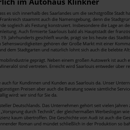
ürlich im Autohaus Klinkner
s es sich innerhalb des Saarlandes um die sechstgrößte Stadt han
 Frankreich staammt auch die Namensgebung, denn die Stadtgründu
de sogleich als Festung konstruiert. Insbesondere die Lage an der
ng. Auch firmierte Saarlouis bald als Hauptstadt der französisc
 Jahrhunderts geschleift wurde, prägt sie bis heute das Stadtbild
den Sehenswürdigkeiten gehören der Große Markt mit einer Komma
d dem Stadtgarten und natürlich lohnt sich auch die belebte Alt
mobilindustrie geprägt. Neben einem großen Autowerk ist auch e
Mineralöl sind vertreten. Erreicht wird Saarlouis entweder über
e auch für Kundinnen und Kunden aus Saarlouis da. Unser Unter
 günstigen Preisen aber auch die Beratung sowie sämtliche Serv
ig wird: wir sind für Sie da.
steller Deutschlands. Das Unternehmen gehört seit vielen Jahren
„Vorsprung durch Technik“, der gleichermaßen Werbeslogan wie 
fizienz kaum übertroffen. Die Geschichte von Audi ist auch die 
 spannender Roman und mündet schließlich in der Produktion so b