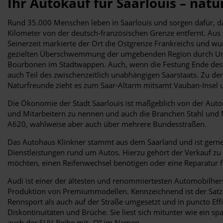
Ihr Autokauf für Saarlouis – nat
Rund 35.000 Menschen leben in Saarlouis und sorgen dafür, das
Kilometer von der deutsch-französischen Grenze entfernt. Aus
Seinerzeit markierte der Ort die Ostgrenze Frankreichs und wur
gezielten Überschwemmung der umgebenden Region durch Umleitu
Bourbonen im Stadtwappen. Auch, wenn die Festung Ende des 19.
auch Teil des zwischenzeitlich unabhängigen Saarstaats. Zu 
Naturfreunde zieht es zum Saar-Altarm mitsamt Vauban-Insel un
Die Ökonomie der Stadt Saarlouis ist maßgeblich von der Auto
und Mitarbeitern zu nennen und auch die Branchen Stahl und 
A620, wahlweise aber auch über mehrere Bundesstraßen.
Das Autohaus Klinkner stammt aus dem Saarland und ist gern
Dienstleistungen rund um Autos. Hierzu gehört der Verkauf zu
möchten, einen Reifenwechsel benötigen oder eine Reparatur fäll
Audi ist einer der ältesten und renommiertesten Automobilher
Produktion von Premiummodellen. Kennzeichnend ist der Satz 
Rennsport als auch auf der Straße umgesetzt und in puncto Ef
Diskontinuitäten und Brüche. Sie liest sich mitunter wie ein
auch der SUV-Reihe mit „Q“ im Namen.