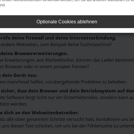
on dritten Werbetreibenden verwendet werden, um Sie auf anderen Webseiten zu ve
ind.
r: Network Error
n ist ein Fehler aufgetreten.
Optionale Cookies ablehnen
 ein paar Tipps, die dir helfen können:
rüfe deine Firewall und deine Internetverbindung.
 andere Webseiten, zum Beispiel deine Suchmaschine?
 deine Browsererweiterungen.
 Erweiterungen, wie Werbeblocker, können das Laden bestimmter 
n Browser oder in einem privaten Fenster?
e dein Gerät neu.
ann manchmal helfen, vorübergehende Probleme zu beheben.
e sicher, dass dein Browser und dein Betriebssystem auf de
ete Software birgt nicht nur ein Sicherheitsrisiko, sondern kann
tützt werden.
 dich an den Webseitenbetreiber.
u alle oben genannten Schritte versucht hast, kontaktiere uns 
 uns diesen Text schicken, um uns bei der Fehlersuche zu unterst