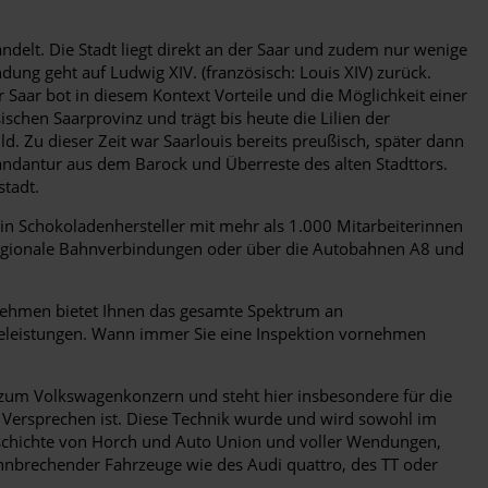
delt. Die Stadt liegt direkt an der Saar und zudem nur wenige
ng geht auf Ludwig XIV. (französisch: Louis XIV) zurück.
 Saar bot in diesem Kontext Vorteile und die Möglichkeit einer
hen Saarprovinz und trägt bis heute die Lilien der
. Zu dieser Zeit war Saarlouis bereits preußisch, später dann
ndantur aus dem Barock und Überreste des alten Stadttors.
stadt.
in Schokoladenhersteller mit mehr als 1.000 Mitarbeiterinnen
 regionale Bahnverbindungen oder über die Autobahnen A8 und
nehmen bietet Ihnen das gesamte Spektrum an
iceleistungen. Wann immer Sie eine Inspektion vornehmen
 zum Volkswagenkonzern und steht hier insbesondere für die
Versprechen ist. Diese Technik wurde und wird sowohl im
Geschichte von Horch und Auto Union und voller Wendungen,
ahnbrechender Fahrzeuge wie des Audi quattro, des TT oder