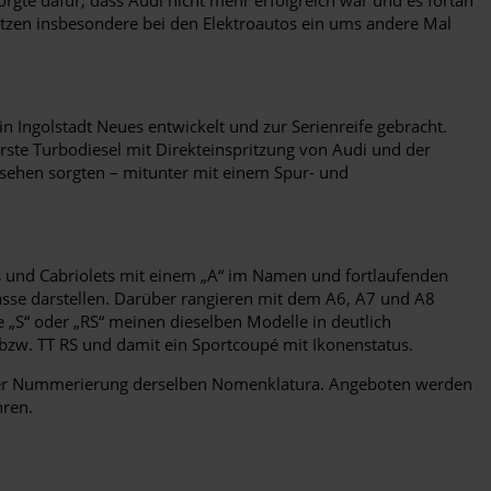
etzen insbesondere bei den Elektroautos ein ums andere Mal
n Ingolstadt Neues entwickelt und zur Serienreife gebracht.
rste Turbodiesel mit Direkteinspritzung von Audi und der
ufsehen sorgten – mitunter mit einem Spur- und
 und Cabriolets mit einem „A“ im Namen und fortlaufenden
asse darstellen. Darüber rangieren mit dem A6, A7 und A8
e „S“ oder „RS“ meinen dieselben Modelle in deutlich
bzw. TT RS und damit ein Sportcoupé mit Ikonenstatus.
ich der Nummerierung derselben Nomenklatura. Angeboten werden
hren.