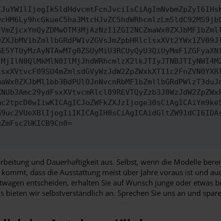
CJuYW1lIjogIk5ldHdvcmtFcnJvciIsCiAgImNvbmZpZyI6IHs
0cHM6Ly9hcGkueC5ha3MtcHJvZC5hdWRhcmlzLm5ldC92MS9jb
TVmZjcxYmQyZDMwOTM3MjAzNzI1ZGI2NCZmaWx0ZXJbMF1bZml
0ZXJbMV1bZmllbGRdPW1vZGVsJmZpbHRlclsxXVt2YWx1ZV09J
GE5YTUyMzAyNTAwMTg0ZSUyMiU3RCUyQyU3QiUyMmF1ZGFyaXN
lMjIlN0QlMkMlN0IlMjJhdWRhcmlzX2lkJTIyJTNBJTIyNWI4M
lsxXVtvcF09SU4mZmlsdGVyWzJdW2ZpZWxkXT11c2FnZVN0YXR
maWx0ZXJbMl1bb3BdPUlOJnNvcnRbMF1bZmllbGRdPWlzT3duJ
XNUb3Amc29ydFsxXVtvcmRlcl09REVTQyZzb3J0WzJdW2ZpZWx
mc2tpcD0wIiwKICAgICJoZWFkZXJzIjoge30sCiAgICAiYm9ke
G9uc2VUeXBlIjogIiIKICAgIH0sCiAgICAidGltZW91dCI6IDA
gZmFsc2UKICB9Cn0=
beitung und Dauerhaftigkeit aus. Selbst, wenn die Modelle bereit
kommt, dass die Ausstattung meist über Jahre voraus ist und au
agen entscheiden, erhalten Sie auf Wunsch junge oder etwas beta
 bieten wir selbstverständlich an. Sprechen Sie uns an und spa